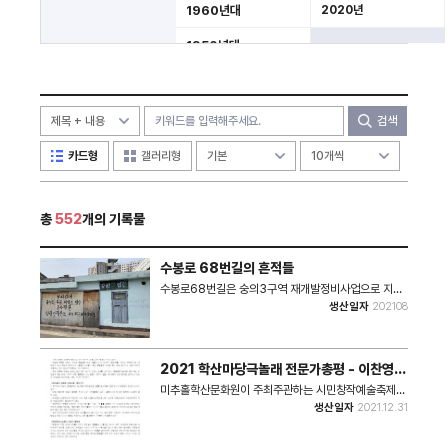
1960년대
2020년
1950년대
미분류
검색
카드형
갤러리형
총
552
개의 기록물
수봉로 68번길의 흔적들
수봉로68번길은 숭의3구역 재개발정비사업으로 지금
은 그 모습은 사라지고 아파트가 들어서는 중이다. 이주
생산일자
202108
하기 전까지 동네가 사라지는 시간들을 천천히 지켜보면
서 구석구석 담아 놓았던 사진 중 몇 장을 꺼내 보았다.
촬영장소: 수봉로 68번길 촬영일자: 2021년 8월 사진
장수: 6장 #. 해당 사진은 2024 특성화사업 기록물 수
2021 학산마당극놀래 전문가총평 - 이찬영
진 공모전 <사라져 가는 것들>을 통해 수집된 사진입니
2021 부평풍물대축제 기획단장
다.
미추홀학산문화원이 주최주관하는 시민창작예술축제인
'제8회 학산마당극놀래'의 전문가 총평이다. * 참여 전
생산일자
2021.12.31
문가 : 이찬영 2021 부평풍물대축제 기획단장 * 쪽수 :
1쪽 * 크기 : 51kb