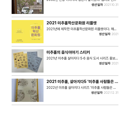
2022년9월23일 2023년6월29일
가 많으니 걱정되었다. 그런던 참에 친정집 바로 옆 집이
생산일자
2021.10.31
2023년7월6일 • 크기 : 1800X4000 • 장
매물로 나와서 구입하였다. 이사하는 날 마당의 감나무
수 : 5장 #. 해당 사진은 2023 특성화사업 기록물 수
2그루가 우리 식구를 맞아 주었다. 두아이와 함께 큰 감
집 공모전 '미추홀, 나의 집'을 통해 수집된 사진입니다.
나무는 매해 가을에 홍시와 단감을 생산했다. 재개발로
집을 비우게 되어 2021년 마지막 수확을 하면서 고맙
2021 미추홀학산문화원 리플렛
다! 작별 인사를 했다. • 촬영장소 : 미추홀구 주안4동
1513-29(경원대로 781번길 50) • 촬영일자 :
2021년에 제작한 미추홀학산문화원 리플렛이다. 해당
2021년10월31일 • 크기 : 960X1280 • 장수 : 3장
리플렛에는 2021년 미추홀학산문화원 사업 내용들이
생산일자
2021
#. 해당 사진은 2023 특성화사업 기록물 수집 공모전
담겨있다. - 미추홀 지역학 - 미추홀 학산문화포럼 - 미
'미추홀, 나의 집'을 통해 수집된 사진입니다.
추홀 시민 아카이브 - 미추홀길잡이 - 공동체예술 - 학
산생활문화센터'마당' - 학산소극장 - 공연예술 - 생활
예술 • 쪽수 : 10쪽 • 크기 : 5.31MB
미추홀의 음식이야기 스티커
2021년 미추홀 살아지다 5·6 음식 도서 시리즈 홍보의
일환으로 제작된 스티커이다. • 재질: 종이
생산일자
2021
2021 미추홀, 살아지다5 ‘미추홀 사람들은 이
맛을 안다’
2022년 미추홀 살아지다 시리즈 ‘미추홀 사람들은 이
맛을 안다’ 도서이다. 미추홀 시민들이 만난 미추홀 한
생산일자
2021.12.31
끼 음식 이야기. 미추홀의 음식점 사장님, 음식으로 소문
난 주민 등 다양한 시민을 대상으로 시민기록단이 직접
인터뷰를 통해 생생히 담았다. “미추홀시민기록단이
기록한 음식들은 전국 어디에서든 즐겨먹는 서민음식들
이고 도시에서 흔하게 만날 수 있는 것들이라 생각될 수
있다. 하지만 조금만 관심을 기울여 들여다보면 대도시
라고 하는 보편성 위에 바다의 어획물을 쉽게 공급받을
수 있는 미추홀의 지역적 특성이 녹취문 내용에 녹아 있
음을 확인할 수 있다.” - 기획·엮음: 미추홀학산문화원 -