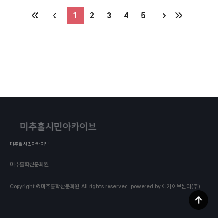
기록활동 : 미추홀시민기록단 • 재질: 종이 • 크기:
152x210
1
2
3
4
5
미추홀시민아카이브
미추홀학산문화원
Copyright ©미추홀학산문화원 All rights reserved.
powered by 아카이브센터(주)