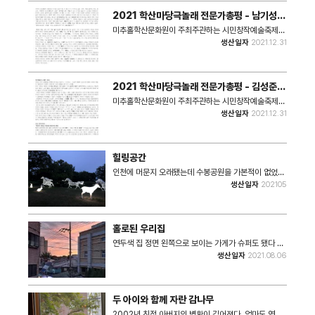
2021 학산마당극놀래 전문가총평 - 남기성
2021 학산마당극놀래 총감독
미추홀학산문화원이 주최주관하는 시민창작예술축제인
'제8회 학산마당극놀래'의 전문가 총평이다. * 참여 전
생산일자
2021.12.31
문가 : 남기성 2021 학산마당극놀래 총감독 * 쪽수 : 2
쪽 * 크기 : 56kb
2021 학산마당극놀래 전문가총평 - 김성준
인천광역시문화원연합회 사무처장
미추홀학산문화원이 주최주관하는 시민창작예술축제인
'제8회 학산마당극놀래'의 전문가 총평이다. * 참여 전
생산일자
2021.12.31
문가 : 김성준 인천광역시문화원연합회 사무처장 * 쪽수
: 1쪽 * 크기 : 66kb
힐링공간
인천에 머문지 오래됐는데 수봉공원을 가본적이 없었어
요 지인들이 저를 위해 수봉산을 소개해주고 아이들이
생산일자
202105
뛰어놀 수 있는 시간을 가졌던 날이였습니다 그 후로는
학산놀래 행사를 일게되어 다양한 체험과 공연을 보았
습니다 역시 풍악놀이의 흥은 최고인거 갔습니다^^ 이런
이벤트로 즐겁고 행복했던 수봉공원의 기억을 떠올리게
홀로된 우리집
해주셔서 감사합니다 • 촬영일자 : 2021년 5월 /
2022년 10월 • 크기 : 1707x1280 • 장수 : 6장 #.
연두색 집 정면 왼쪽으로 보이는 가게가 슈퍼도 됐다 식
해당 사진은 2023 특성화사업 기록물 수집 공모전 '그
당도 됐다 월세도 줬다 2022년 9월을 마지막으로 사무
생산일자
2021.08.06
때 그 시절 앨범 속 수봉산'을 통해 수집된 사진입니다.
실로 쓰고 헌집만 덜렁 남겨두고 온 친정집이다. 재개발
을 앞두고 텅텅 비어버린 추억어린 네 채의 집을 몇장의
사진으로 영원을 고해야 할것이다. 헐거워진 집으로 올
라가는 그 집의 마지막 안주인인 엄마의 굽어진 등처럼
두 아이와 함께 자란 감나무
안녕이 안스럽고 애처럽다. • 촬영장소 : 학익초등학교
옆 친정집 • 촬영일자 : 2021년8월6일
2002년 친정 아버지의 병환이 깊어졌다. 엄마도 연세