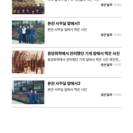
생산일자
1990
본관 사무실 앞에서1
본관 사무실 앞에서 찍은 사진
생산일자
1990
동양화학에서 관리했던 기계 앞에서 찍은 사진
동양화학에서 관리했던 기계 앞에서 찍은 사진 깨끗한
오벌을 해체해서 정비할때의 사진 터빈 23번과 같은 사
생산일자
1990
진(사용시에는 녹이 슬어있음) 동양화학의 해당 기계는
터빈이나 발전소는 어느 회사에 이런 거 없는 기계이다.
스팀이 들어가서 돌리면은 전기가 발생되는 것이며, 스
팀이 탁탁 치면서 돌아가는 기계이다. 정비하면서 깨끗
본관 사무실 앞에서2
하게 해놓은 사진이며, 정비하면 오래 걸리며, 매우 정밀
해야 한다. RPM이 1분에 3600회이다.
본관 사무실 앞에서 찍은 사진
생산일자
1990