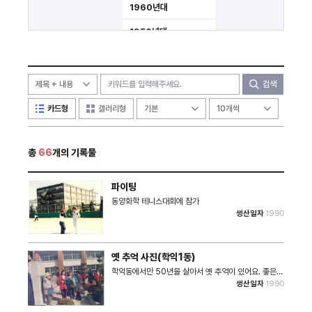
1960년대
1950년대
미분류
검색
카드형
갤러리형
총
66
개의 기록물
파이팅
동양화학 테니스대회에 참가
생산일자
1990
옛 추억 사진(학익1동)
학익동에서만 50년을 살아서 옛 추억이 있어요. 좋은
응모가 있어, 추억을 함께 나누고 싶어 신청합니다.
생산일자
1990