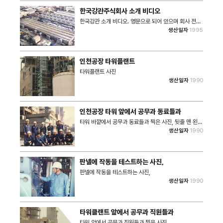
한국강관주식회사 소개 비디오
한국강관 소개 비디오. 영문으로 되어 있으며 회사 전경
및 공장 내부, 생산품 사진 등이 나온다. 신호그룹과의
생산일자
1995
계열사로서 언급되는 것으로 보아 계열사로 인수된
1995년 경 이후의 비디오로 보인다.
인천공장 타워플랜트
타워플랜트 사진
생산일자
1990
인천공장 타워 앞에서 공무과 동료들과
타워 바깥에서 공무과 동료들과 찍은 사진, 뒷줄 맨 왼쪽
이 이병환 님이다.
생산일자
1990
판넬에 작동을 테스트하는 사진,
판넬에 작동을 테스트하는 사진,
생산일자
1990
타워클랜트 앞에서 공무과 직원들과
타워 앞에서 공무과 직원들과 찍은 사진