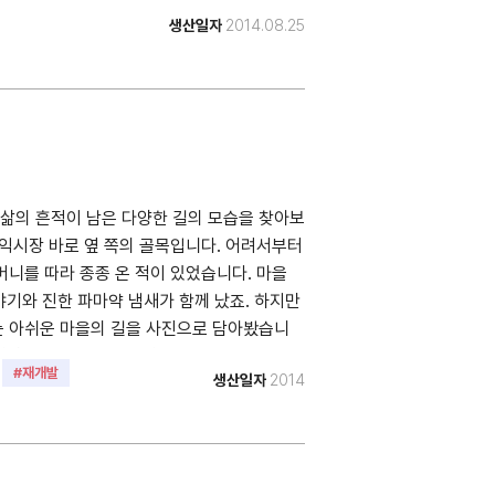
생산일자
2014.08.25
삶의 흔적이 남은 다양한 길의 모습을 찾아보
학익시장 바로 옆 쪽의 골목입니다. 어려서부터
머니를 따라 종종 온 적이 있었습니다. 마을
기와 진한 파마약 냄새가 함께 났죠. 하지만
는 아쉬운 마을의 길을 사진으로 담아봤습니
영장소 : 학익4동 • 촬영일자 : 2014년 • 사진
#재개발
생산일자
2014
 1) 참가 신청서 #. 해당 사진은 2021년 민간