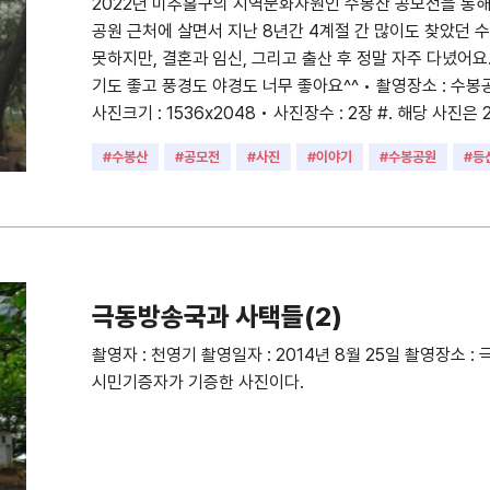
2022년 미추홀구의 지역문화자원인 수봉산 공모전을 통
공원 근처에 살면서 지난 8년간 4계절 간 많이도 찾았던 
못하지만, 결혼과 임신, 그리고 출산 후 정말 자주 다녔어요
기도 좋고 풍경도 야경도 너무 좋아요^^ • 촬영장소 : 수봉공원
사진크기 : 1536x2048 • 사진장수 : 2장 #. 해당 사진
산 그땐 그랬지'를 통해 수집된 사진입니다.
#수봉산
#공모전
#사진
#이야기
#수봉공원
#등
극동방송국과 사택들(2)
촬영자 : 천영기 촬영일자 : 2014년 8월 25일 촬영장소
시민기증자가 기증한 사진이다.