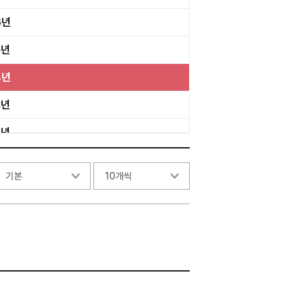
6년
5년
4년
3년
2년
1년
0년