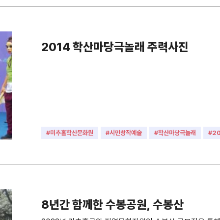
2014 학산마당극놀래 주력사진
#미추홀학산문화원
#시민창작예술
#학산마당극놀래
#2
#축제
#공연
#마당예술동아리
8년간 함께한 수봉공원, 수봉산