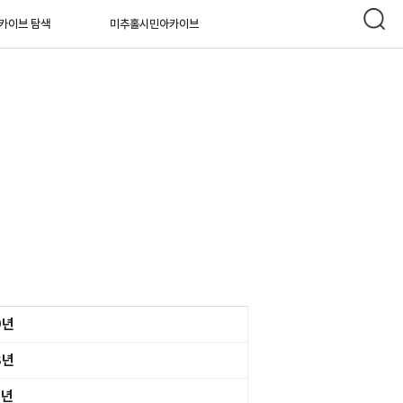
카이브 탐색
미추홀시민아카이브
9년
8년
7년