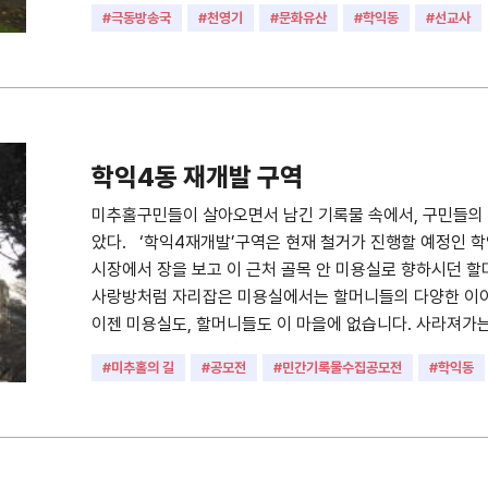
#극동방송국
#천영기
#문화유산
#학익동
#선교사
#선교사사택
#건물
학익4동 재개발 구역
미추홀구민들이 살아오면서 남긴 기록물 속에서, 구민들의 
았다. ‘학익4재개발’구역은 현재 철거가 진행할 예정인 
시장에서 장을 보고 이 근처 골목 안 미용실로 향하시던 할
사랑방처럼 자리잡은 미용실에서는 할머니들의 다양한 이야
이젠 미용실도, 할머니들도 이 마을에 없습니다. 사라져가
다. (학익4재개발구역 촬영일자 : 2014, 15, 19년도) • 촬
#미추홀의 길
#공모전
#민간기록물수집공모전
#학익동
크기 : 1371x2048 • 사진장수 : 4장 • 관련파일(비공개)
기록물수집공모전을 통해 수집된 사진입니다.