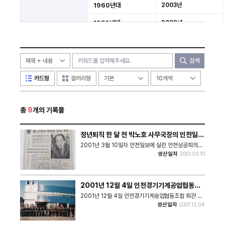
1960년대
2003년
1950년대
2002년
미분류
2001년
검색
카드형
갤러리형
총
9
개의 기록물
정년퇴직 한 달 전 박노호 사무국장의 인천일보
인터뷰 기사
2001년 3월 10일자 인천일보에 실린 인천상공회의소
박노호 (전) 사무국장의 인터뷰 기사다. 정년퇴직을 한
생산일자
2001.03.10
달 앞두고 진행한 인터뷰 기사다.
2001년 12월 4일 인천경기기계공업협동조
합 회관 준공식
2001년 12월 4일 인천경기기계송업협동조합 회관 준
공식의 모습이다. * 촬영일자 : 2001년 12월 4일 * 사
생산일자
2001.12.04
진크기 : 2586x674 * 사진장수 : 1장