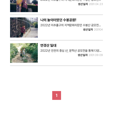
통해 다양한 사진과 이야기를 수집하였다. 성장한 손자
생산일자
2001.04.23
를 보며 추억의 사진을 펼쳐보니 함께 했던 추억의 시간
들이 수봉공원에 묻어있네요! 손자를 보기 힘들어 공원
에 데리고가서 힘껏 뛰어 놀게하며 집에 와서 곤히 자던
모습이 생각나네요! 수봉공원은 앞마당 놀이터처럼 아
나의 놀이터였던 수봉공원!
이들과 함께 안전하게 놀 수 있는 공간 이였습니다. 감사
하고 추억이 새록새록 합니다. • 촬영장소 : 현충탑 • 촬
2022년 미추홀구의 지역문화자원인 수봉산 공모전을
영일자 : 2001년 4월 23일 • 사진크기 : 657x974
통해 다양한 사진과 이야기를 수집하였다. 수봉공원에
생산일자
200104
• 사진장수 : 1장 #. 해당 사진은 2022 특성화사업 기
서 뛰어놀던 옛 생각이 납니다. 항상 할머니와 함께 했던
록물 수집 공모전 '수봉산 그땐 그랬지'를 통해 수집된
시간들이 추억이 되어 남아있네요!! 고등학교 때는 운동
사진입니다.
하던 곳이고 역사가 있는 곳입니다. • 촬영장소 : 현충탑
가는 오솔길 • 촬영일자 : 2001년 4월 • 사진크기 :
연경산 일대
996x653 • 사진장수 : 1장 #. 해당 사진은 2022 특
성화사업 기록물 수집 공모전 '수봉산 그땐 그랬지'를 통
2022년 인천의 중심 산, 문학산 공모전을 통해 다양한
해 수집된 사진입니다.
사진과 이야기를 수집하였다. 큰 아이 5살 때 학익동으
생산일자
2001.09.09
로 이사와 아파트 뒤쪽에 위치한 연경산에 자주 오르곤
했다. 아이들과 연경산을 오르며 푸른 숲 속 나무들과 풀
들의 이름을 알려주며 신기해하던 귀여운 얼굴이 떠오른
다. 연경산 꼭대기 팔각정에 오르면 그 당시 아이스크림
(하드)를 파는 아저씨가 있었다. 아이들에게 그 하드를
사주면 그렇게 행복해하며 함박 웃음을 짓던 얼굴이 그
리워진다. 연경산을 내려올 때 다양한 체험을 할 수 있는
기구들이 많았는데, 특히 우리 큰 아이는 기다란 미끄럼
틀을 좋아했었다. 그곳에서 신나게 놀던 우리 아이들이
어느덧 30세를 바라보고 있다. 그 때 그 추억이 지금도
떠오르며 내 입가에 미소를 짓게 한다. • 촬영장소 : 연
1
경산 일대 • 촬영일자 : 2001년 9월 9일 • 사진크기 :
1016x714 • 사진장수 : 11 • 관련파일(비공개) 1) 기
록물 활용 동의서 #. 해당 사진은 2022 특성화사업 기
록물 수집 공모전 '그 해 우리 문학산은...'을 통해 수집된
사진입니다.