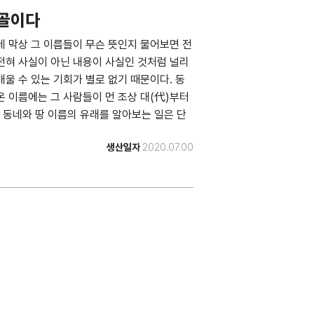
물골이다
데 막상 그 이름들이 무슨 뜻인지 물어보면 전
전혀 사실이 아닌 내용이 사실인 것처럼 널리
울 수 있는 기회가 별로 없기 때문이다. 동
온 이름에는 그 사람들이 먼 조상 대(代)부터
 동네와 땅 이름의 유래를 알아보는 일은 단
탐구하는 인문학의 중요한 한 줄기가 된다. 그
생산일자
2020.07.00
과 사연을 제대로 알려주고, 잘못 알려져 있는
기획하고 펴낸 것이다. 「인천 이야기 시리즈
은 인천(仁川)과 미추홀(彌鄒忽)·매소홀(買召
 구(區) 115개 동네와 지역 이름의 유래 설
판주기 : 연간 • 발간연도 : 2020년 7월 •
수 : 374쪽 아래의 E-BOOK 링크를 통
index.html#p=1