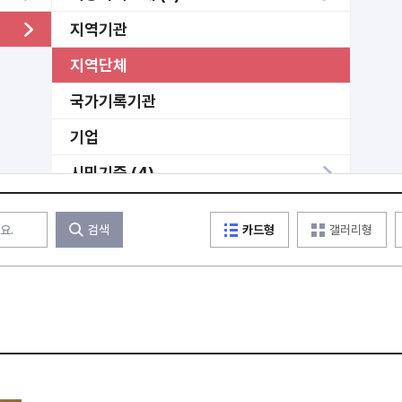
지역기관
지역단체
국가기록기관
기업
시민기증 (4)
미분류
검색
카드형
갤러리형
기타