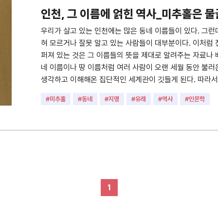
인천, 그 이름에 얽힌 역사_미추홀은 
우리가 살고 있는 인천에는 많은 동네 이름들이 있다. 그런
혀 모르거나 잘못 알고 있는 사람들이 대부분이다. 이처럼 
퍼져 있는 것은 그 이름들의 뜻을 제대로 알려주는 자료나 배
네 이름이나 땅 이름처럼 여러 사람이 오랜 세월 동안 불러
생각하고 이해해온 집단적인 세계관이 깃들게 된다. 따라서
순한 재미 차원을 넘어 우리 민족이 품고 있는 정신세계를 
#미추홀
#동네
#지명
#유래
#역사
#인문학
런 면에서 이 책은 우리 시민들에게 여러 동네 이름들의 뜻
내용들을 바로잡기 위해 「(사)인천사랑운동시민협의회」가 
(인천, 그 이름에 얽힌 역사)」의 첫 편으로 기획한 이 책
忽)의 뜻을 비롯해 중구·동구·미추홀구·남동구·연수구 등 5개
명을 담고 있다. • 발행지 : (사)인천사랑운동시민협의회 • 출
출판사 : (사)인천사랑운동시민협의회, 인천사랑운동센터 • 쪽
해 전문을 확인할 수 있다. http://bypub.kr/ebook/samo/
1