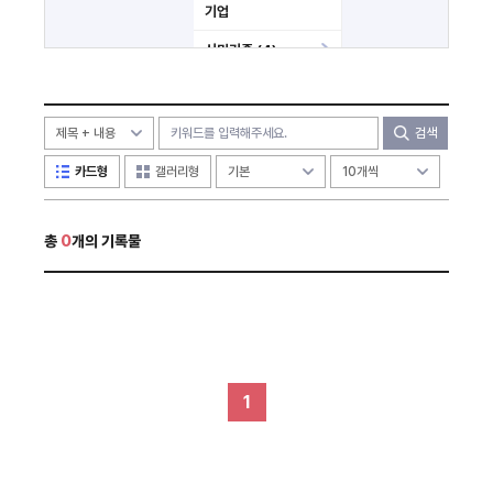
기업
시민기증 (4)
미분류
기타
검색
카드형
갤러리형
총
0
개의 기록물
1