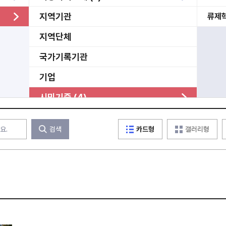
지역기관
류제
지역단체
국가기록기관
기업
시민기증 (4)
미분류
검색
카드형
갤러리형
기타