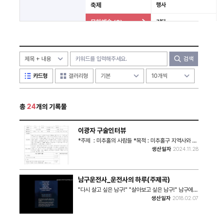
축제
행사
문화예술 (8)
기타
사건 (3)
미분류
검색
카드형
갤러리형
총
24
개의 기록물
이광자 구술인터뷰
*주제 : 미추홀의 사람들 *목적 : 미추홀구 지역사와 구
술자의 생애사 *구술자 : 이광자 *면담자 : 조연희 *면담
생산일자
2024.11.28
지원 : 이혜숙, 양지원 *면담일자 : 2024년 11월 28일
*면담장소 : 주안3동 성당 *구술내용 요약 : 미추홀구
내에서 교직생활을 하며 인천 신규 학교의 교가를 다수
만듦. *관리파일(비공개) 1. 질문지 2. 구술활용동의서
남구운전사_운전사의 하루(주제곡)
3. 개인정보동의서 4. 음성파일 5. 녹취문
"다시 살고 싶은 남구!" "살아보고 싶은 남구!" 남구에
위치한 여섯 곳의 동네를 소개함으로써 남구가 갖고 있
생산일자
2018.02.07
는 전통과 역사에 대해 다시 한 번 알아보는 시간을 갖게
만든다. 인천 토박이 출신의 50대 후반의 택시 운전사
를 통해서, 인천 남구의 동네 곳곳을 돌아다니는 방식을