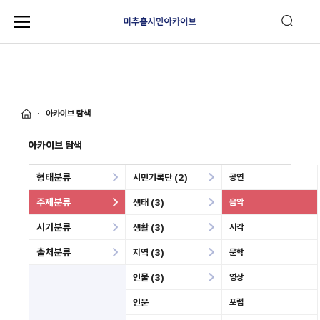
아카이브 탐색
아카이브 탐색
형태분류
시민기록단 (2)
공연
주제분류
생태 (3)
음악
시기분류
생활 (3)
시각
출처분류
지역 (3)
문학
인물 (3)
영상
인문
포럼