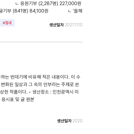
 ㄴ 응원기부 (2,287명) 227,000원
부 (841명) 84,100원 ㄴ '올해
발급기관 : 아름다운재단
#철새
생산일자
2021.11.10
하는 번데기에 비유해 적은 내용이다. 이 수
로 변화된 일상과 그 속의 안부라는 주제로 쓴
상한 작품이다. • 생산장소 : 인천광역시 미
1) 응시표 및 글 원본
생산일자
2020