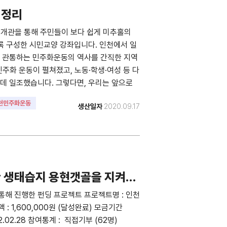
벽정리
 개관을 통해 주민들이 보다 쉽게 미추홀의
록 구성한 시민교양 강좌입니다. 인천에서 일
를 관통하는 민주화운동의 역사를 간직한 지역
민주화 운동이 펼쳐졌고, 노동·학생·여성 등 다
데 일조했습니다. 그렇다면, 우리는 앞으로
천민주화운동
생산일자
2020.09.17
 생태습지 용현갯골을 지켜주
해 진행한 펀딩 프로젝트 프로젝트명 : 인천
 1,600,000원 (달성완료) 모금기간
 2022.02.28 참여통계 : 직접기부 (62명)