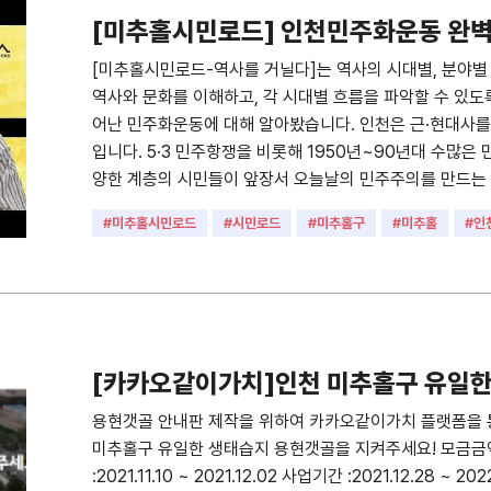
[미추홀시민로드] 인천민주화운동 완
[미추홀시민로드-역사를 거닐다]는 역사의 시대별, 분야별
역사와 문화를 이해하고, 각 시대별 흐름을 파악할 수 있도
어난 민주화운동에 대해 알아봤습니다. 인천은 근·현대사
입니다. 5·3 민주항쟁을 비롯해 1950년~90년대 수많은 
양한 계층의 시민들이 앞장서 오늘날의 민주주의를 만드는 
민주화운동의 역사를 어떻게 바라보아야 할까요?
#미추홀시민로드
#시민로드
#미추홀구
#미추홀
#인
#인천
#민주화운동
#역사를 거닐다
#역사
#강좌
[카카오같이가치]인천 미추홀구 유일한
세요!
용현갯골 안내판 제작을 위하여 카카오같이가치 플랫폼을 통
미추홀구 유일한 생태습지 용현갯골을 지켜주세요! 모금금액 :
:2021.11.10 ~ 2021.12.02 사업기간 :2021.12.28 ~