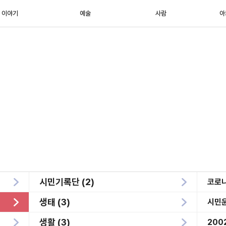
이야기
예술
사람
아
시민기록단 (2)
코로나
생태 (3)
시민
생활 (3)
200