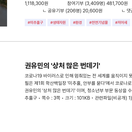
1,118,300원 참여기부 (3,409명) 481,700원
ㄴ 공유기부 (206명) 20,600원 ㄴ 댓글기
의 모금함' 기부쿠폰 (75명) 150,000원 기부금영수증
#미추홀구
#생태자원
#환경
#천연기념물
#저어새
#학익유수지
#용현갯골
권유민의 '상처 많은 번데기'
코로나19 바이러스로 인해 멈춰있는 전 세계를 움직이지 못
필은 제1회 학산백일장 '미추홀, 안부를 묻다'에서 코로나
권유민의 '상처 많은 번데기' 이며, 청소년부 부문 동상을 수
추홀구 • 쪽수 : 3쪽 • 크기 : 101KB • 관련파일(비공개) 