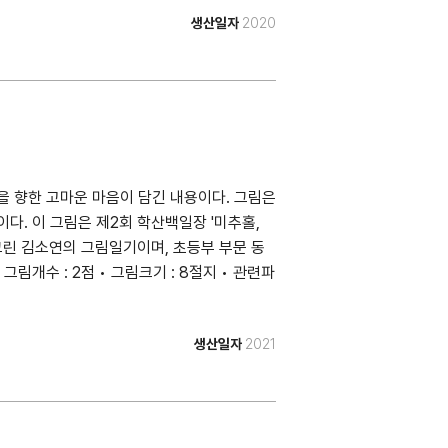
생산일자
2020
 향한 고마운 마음이 담긴 내용이다. 그림은
. 이 그림은 제2회 학산백일장 '미추홀,
그린 김소연의 그림일기이며, 초등부 부문 동
그림개수 : 2점 • 그림크기 : 8절지 • 관련파
생산일자
2021