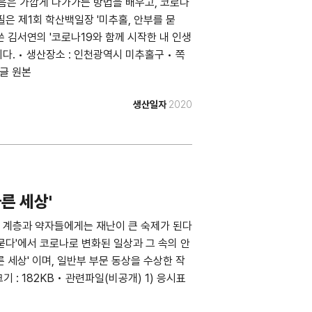
음은 가깝게 다가가는 방법을 배우고, 코로나
은 제1회 학산백일장 '미추홀, 안부를 묻
 김서연의 '코로나19와 함께 시작한 내 인생
다. • 생산장소 : 인천광역시 미추홀구 • 쪽
 글 원본
생산일자
2020
른 세상'
 계층과 약자들에게는 재난이 큰 숙제가 된다
 묻다'에서 코로나로 변화된 일상과 그 속의 안
 세상' 이며, 일반부 부문 동상을 수상한 작
기 : 182KB • 관련파일(비공개) 1) 응시표