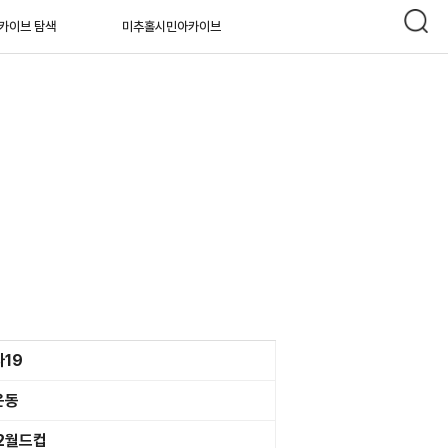
카이브 탐색
미추홀시민아카이브
19
운동
2월드컵