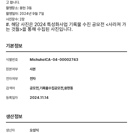
고 합니다.
촬영장소: 용현 3동
촬영일자: 2024년 9월 7일
사진장수: 2장
#. 해당 사진은 2024 특성화사업 기록물 수진 공모전 <사라져 가
는 것들>을 통해 수집된 사진입니다.
기본정보
식별번호
MichuholCA-04-00002743
원본여부
사본
전자여부
전자
검색어
공모전,기록물수집공모전,용현동
등록일자
2024.11.14
생산정보
생산자
오성식