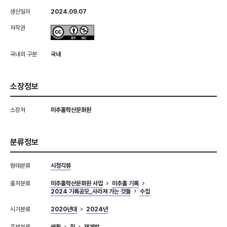
생산일자
2024.09.07
저작권
국내외 구분
국내
소장정보
소장처
미추홀학산문화원
분류정보
형태분류
시청각류
출처분류
미추홀학산문화원 사업
미추홀 기록
2024 기록공모_사라져 가는 것들
수집
시기분류
2020년대
2024년