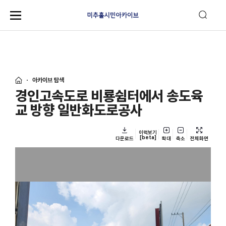
아카이브 탐색
경인고속도로 비룡쉼터에서 송도육
교 방향 일반화도로공사
이력보기
[beta]
다운로드
확대
축소
전체화면