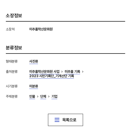
소장정보
소장처
미추홀학산문화원
분류정보
형태분류
사진류
출처분류
미추홀학산문화원 사업
미추홀 기록
2023 시민기록단_기계산단 기록
시기분류
미분류
주제분류
인물
단체
기업
목록으로