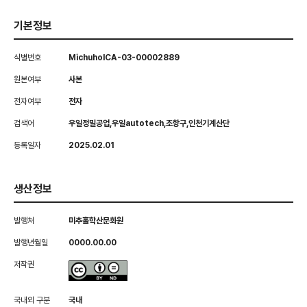
기본정보
식별번호
MichuholCA-03-00002889
원본여부
사본
전자여부
전자
검색어
우일정밀공업,우일autotech,조항구,인천기계산단
등록일자
2025.02.01
생산정보
발행처
미추홀학산문화원
발행년월일
0000.00.00
저작권
국내외 구분
국내