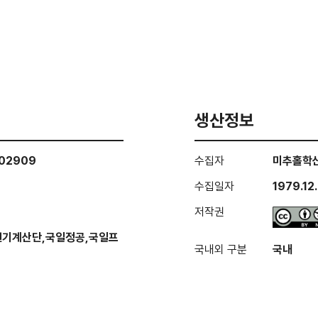
생산정보
002909
수집자
미추홀학
수집일자
1979.12
저작권
천기계산단,국일정공,국일프
국내외 구분
국내