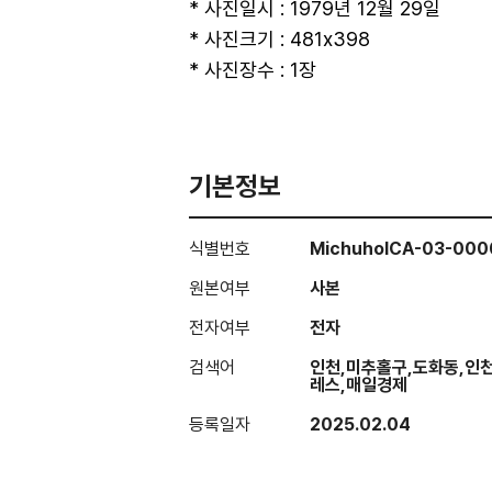
* 사진일시 : 1979년 12월 29일
* 사진크기 : 481x398
* 사진장수 : 1장
기본정보
식별번호
MichuholCA-03-00
원본여부
사본
전자여부
전자
검색어
인천,미추홀구,도화동,인
레스,매일경제
등록일자
2025.02.04