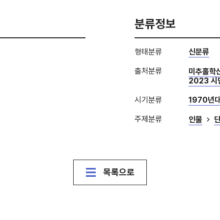
분류정보
형태분류
신문류
출처분류
미추홀학
2023 
시기분류
1970년
주제분류
인물
목록으로