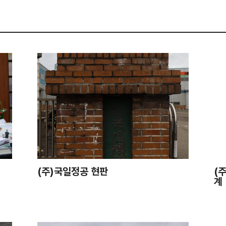
(주)국일정공 현판
(
계