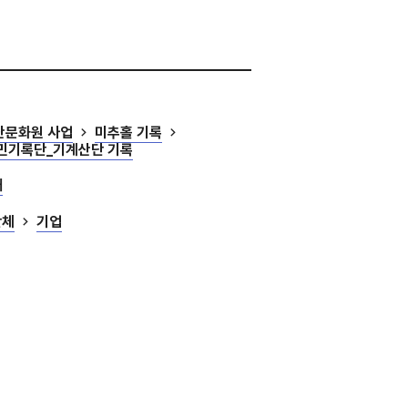
산문화원 사업
미추홀 기록
시민기록단_기계산단 기록
대
단체
기업