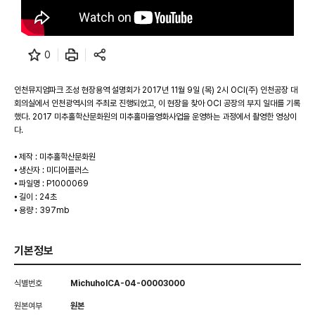
0
인천뮤지엄파크 조성 현장용역 설명회가 2017년 11월 9일 (목) 2시 OCI(주) 인천공장 대
회의실에서 인천광역시의 주최로 진행되었고, 이 현장을 찾아 OCI 공장의 부지 일대를 기록
했다. 2017 미추홀학산문화원의 미추홀마을영화사업을 운영하는 과정에서 촬영한 영상이
다.
⦁ 제작 : 미추홀학산문화원
⦁ 생산자 : 미디어플러스
⦁ 파일명 : P1000069
⦁ 길이 : 24초
⦁ 용량 : 397mb
기본정보
식별번호
MichuholCA-04-00003000
원본여부
원본