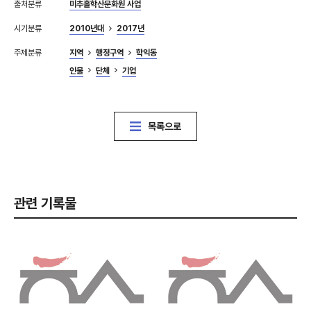
출처분류
미추홀학산문화원 사업
시기분류
2010년대
2017년
주제분류
지역
행정구역
학익동
인물
단체
기업
목록으로
관련 기록물