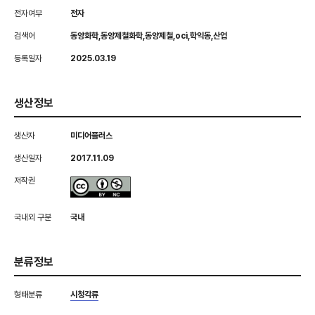
전자여부
전자
검색어
동양화학,동양제철화학,동양제철,oci,학익동,산업
등록일자
2025.03.19
생산정보
생산자
미디어플러스
생산일자
2017.11.09
저작권
국내외 구분
국내
분류정보
형태분류
시청각류