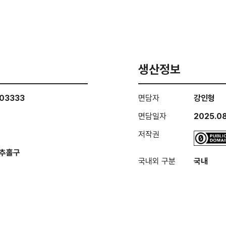
생산정보
003333
면담자
강인형
면담일자
2025.08
저작권
미추홀구
국내외 구분
국내