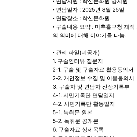
:
•
면담지원
학산문화원 양지원
: 2025
8
25
•
면담일자
년
월
일
:
•
면담장소
학산문화원
:
•
구술내용 요약
미추홀구청 재직
.
의 의미에 대해 이야기를 나눔
(
)
•
관리 파일
비공개
1.
구술인터뷰 질문지
2-1.
구술 및 구술자료 활용동의서
2-2.
개인정보 수집 및 이용동의서
3.
구술자 및 면담자 신상기록부
4-1.
시민기록단 면담일지
4-2.
시민기록단 활동일지
5-1.
녹취문 원본
5-2.
녹취문 공개본
6.
구술자료 상세목록