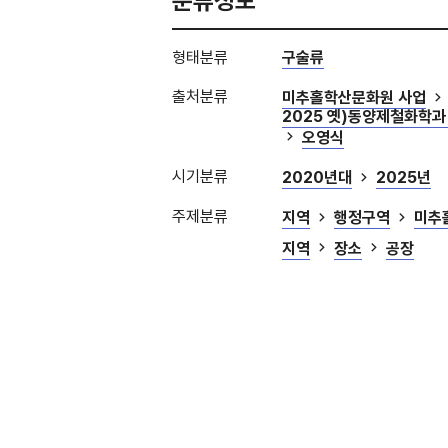
분류정보
형태분류
구술류
출처분류
미추홀학산문화원 사업
2025 옛)동양제철화학과
오영식
시기분류
2020년대
2025년
주제분류
지역
행정구역
미추
지역
장소
공장