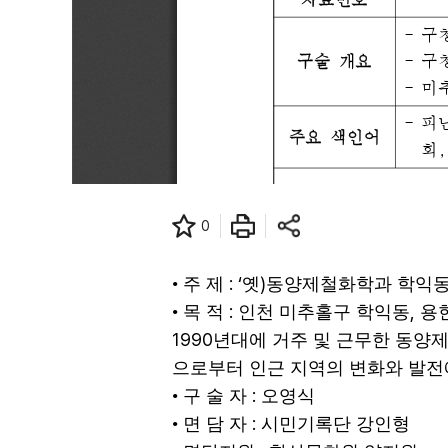
0
: ‘
)
•
주 제
옛
동양제철화학과 학익
:
,
•
목 적
인천 미추홀구 학익동
용
1990
년대에 거주 및 근무한 동양
으로부터 인근 지역의 변화와 발전
:
•
구 술 자
오영식
:
•
면 담 자
시민기록단 강인형