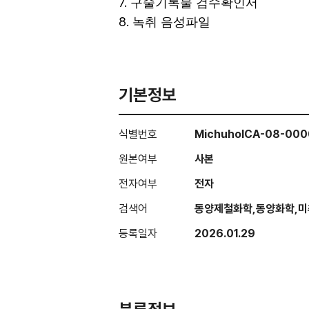
7.
구술기록물 검수확인서
8.
녹취 음성파일
기본정보
식별번호
MichuholCA-08-00
원본여부
사본
전자여부
전자
검색어
동양제철화학,동양화학,
등록일자
2026.01.29