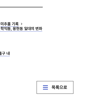
미추홀 기록
 학익동, 용현동 일대의 변화
홀구 내
목록으로