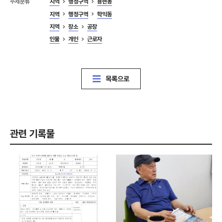
주제분류
지역
행정구역
용현동
지역
행정구역
학익동
지역
장소
공장
인물
개인
근로자
목록으로
관련 기록물