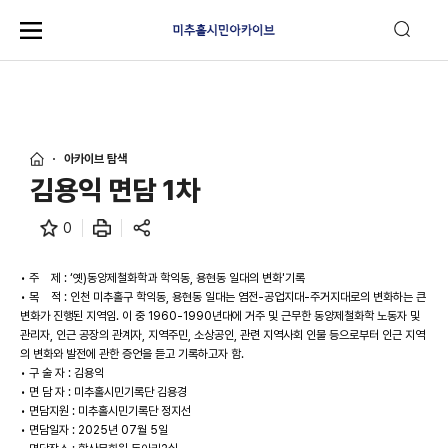
아카이브 탐색
김용익 면담 1차
0
• 주 제 : ‘옛)동양제철화학과 학익동, 용현동 일대의 변화'기록
• 목 적 : 인천 미추홀구 학익동, 용현동 일대는 염전-공업지대-주거지대로의 변화하는 큰
변화가 진행된 지역임. 이 중 1960-1990년대에 거주 및 근무한 동양제철화학 노동자 및
관리자, 인근 공장의 관계자, 지역주민, 소상공인, 관련 지역사회 인물 등으로부터 인근 지역
의 변화와 발전에 관한 증언을 듣고 기록하고자 함.
• 구 술 자 : 김용익
• 면 담 자 : 미추홀시민기록단 김용경
• 면담지원 : 미추홀시민기록단 정지선
• 면담일자 : 2025년 07월 5일