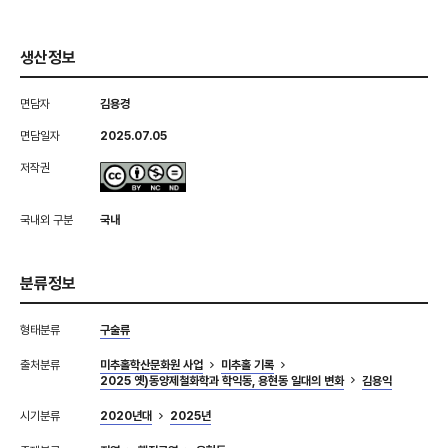
생산정보
면담자
김용경
면담일자
2025.07.05
저작권
국내외 구분
국내
분류정보
형태분류
구술류
출처분류
미추홀학산문화원 사업
미추홀 기록
2025 옛)동양제철화학과 학익동, 용현동 일대의 변화
김용익
시기분류
2020년대
2025년