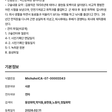
• 면담장소 : 학산문화원 동아리2실
• 구술내용 요약 : 김용익은 1956년에 태어나 용현동 토백이로 살아왔다. 비교적 평범한
어린 시절을 보냈으며, 인천기계공고 화학과를 졸업하고 군 제대 후 동양 화학에 입사하였
다. 회사 생활을 하면서 동료들과 어울리기 보다는 여행을 하고 낚시를 즐겼다고 한다. 36
년간 한직장을 디니며 근면 성실하게 지냈고, 퇴사후에는 후배가 경영하는 회사에 재직중에
있다.
• 관리 파일(비공개)
1. 구술인터뷰 질문지
4-1. 시민기록단 면담일지
4-2. 시민기록단 활동일지
5-1. 녹취문 원본
8. 음성파일
기본정보
식별번호
MichuholCA-07-00003343
원본여부
사본
전자여부
전자
검색어
동양화학,학익동,용현동,노동자,정밀화학
등록일자
2026.02.11