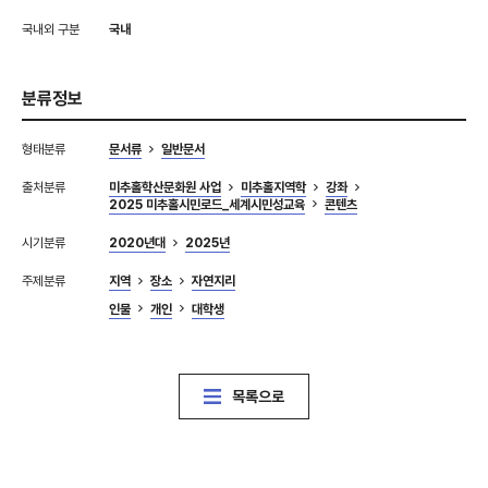
국내외 구분
국내
분류정보
형태분류
문서류
일반문서
출처분류
미추홀학산문화원 사업
미추홀지역학
강좌
2025 미추홀시민로드_세계시민성교육
콘텐츠
시기분류
2020년대
2025년
주제분류
지역
장소
자연지리
인물
개인
대학생
목록으로