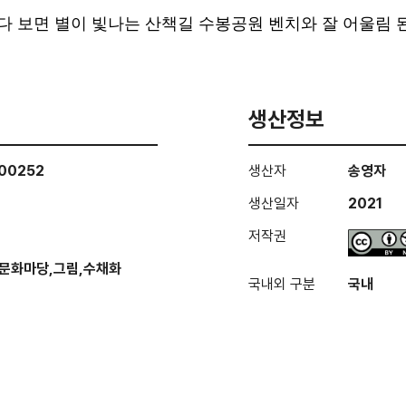
라가다 보면 별이 빛나는 산책길 수봉공원 벤치와 잘 어울림 
생산정보
000252
생산자
송영자
생산일자
2021
저작권
문화마당,그림,수채화
국내외 구분
국내