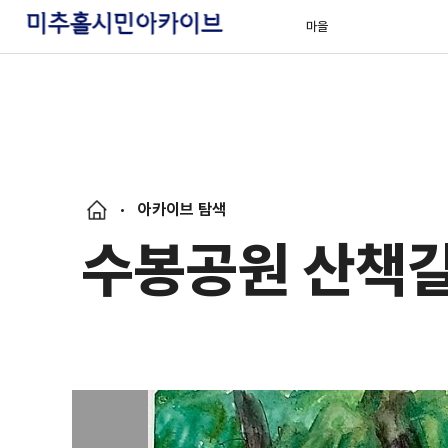
마을
아카이브 탐색
수봉공원 산책