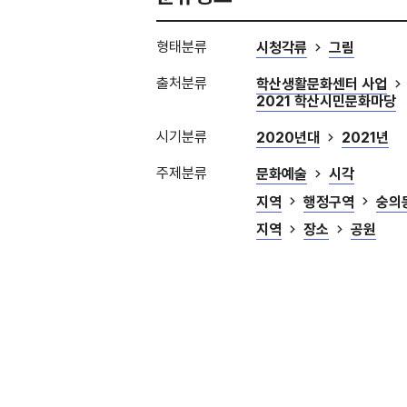
형태분류
시청각류
그림
출처분류
학산생활문화센터 사업
2021 학산시민문화마당
시기분류
2020년대
2021년
주제분류
문화예술
시각
지역
행정구역
숭의
지역
장소
공원