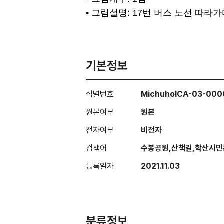
• 그림설명: 17번 버스 노선 따
기본정보
식별번호
MichuholCA-03-00
원본여부
원본
전자여부
비전자
검색어
수봉공원,산책길,학산시민
등록일자
2021.11.03
분류정보