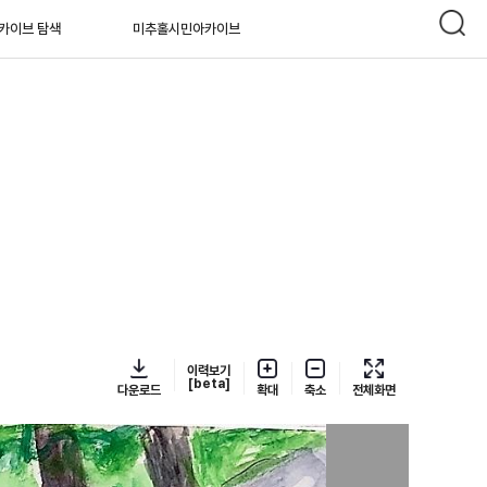
카이브 탐색
미추홀시민아카이브
이력보기
[beta]
다운로드
확대
축소
전체화면