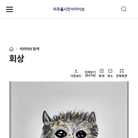
아카이브 탐색
회상
이력보기
[beta]
다운로드
확대
축소
전체화면