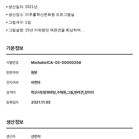
• 생산일자: 2021년
• 생산장소: 미추홀학산문화원 프로그램실
• 그림개수: 1점
• 그림설명: 15년 키워왔던 애완견을 회상하며…
기본정보
식별번호
MichuholCA-03-00000258
원본여부
원본
전자여부
비전자
검색어
학산시민문화마당,수채화,그림,반려견,강아지
등록일자
2021.11.03
생산정보
생산자
신인식