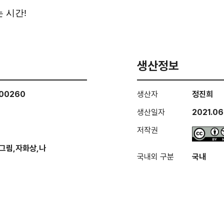
 시간!
생산정보
000260
생산자
정진희
생산일자
2021.06
저작권
그림,자화상,나
국내외 구분
국내