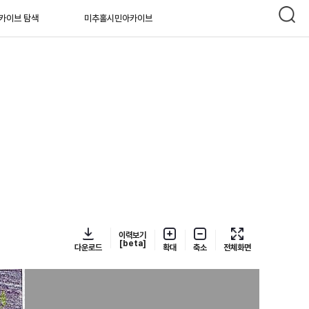
카이브 탐색
미추홀시민아카이브
이력보기
[beta]
다운로드
확대
축소
전체화면