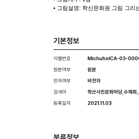
• 그림설명: 학산문화원 그림 그리는
기본정보
식별번호
MichuholCA-03-00
원본여부
원본
전자여부
비전자
검색어
학산시민문화마당,수채화,
등록일자
2021.11.03
분류정보