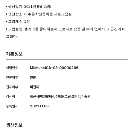
• 생산일자: 2021년 9월 25일
• 생산장소: 미추홀학산문화원 프로그램실
• 그림개수: 1점
• 그림설명: 갤러리를 좋아하는데 코로나로 요즘 갈 수가 없어서 그 공간이 더
그립다.
기본정보
식별번호
MichuholCA-03-00000266
원본여부
원본
전자여부
비전자
검색어
학산시민문화마당,수채화,그림,갤러리,미술관
등록일자
2021.11.03
생산정보