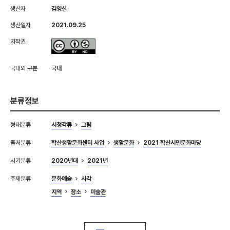
생산자
김영신
생산일자
2021.09.25
저작권
국내외 구분
국내
분류정보
형태분류
시청각류
그림
출처분류
학산생활문화센터 사업
생활문화
2021 학산시민문화마당
시기분류
2020년대
2021년
주제분류
문화예술
시각
지역
장소
미술관