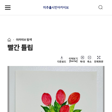
아카이브 탐색
빨간 튤립
이력보기
[beta]
다운로드
확대
축소
전체화면