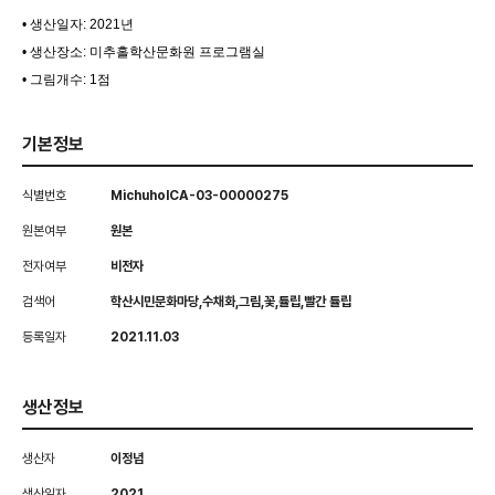
• 생산일자: 2021년
• 생산장소: 미추홀학산문화원 프로그램실
• 그림개수: 1점
기본정보
식별번호
MichuholCA-03-00000275
원본여부
원본
전자여부
비전자
검색어
학산시민문화마당,수채화,그림,꽃,튤립,빨간 튤립
등록일자
2021.11.03
생산정보
생산자
이정념
생산일자
2021