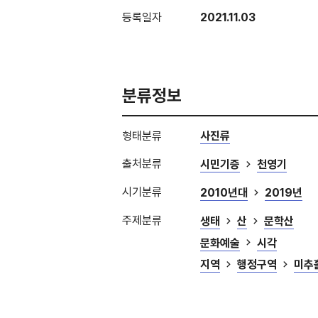
등록일자
2021.11.03
분류정보
형태분류
사진류
출처분류
시민기증
천영기
시기분류
2010년대
2019년
주제분류
생태
산
문학산
문화예술
시각
지역
행정구역
미추