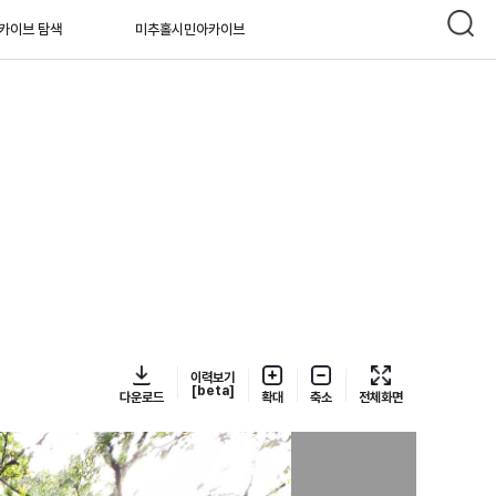
카이브 탐색
미추홀시민아카이브
이력보기
[beta]
다운로드
확대
축소
전체화면