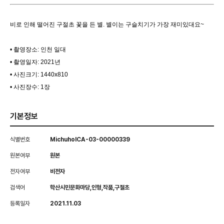
비로 인해 떨어진 구절초 꽃을 든 별. 별이는 구슬치기가 가장 재미있대요~
• 촬영장소: 인천 일대
• 촬영일자: 2021년
• 사진크기: 1440x810
• 사진장수: 1장
기본정보
식별번호
MichuholCA-03-00000339
원본여부
원본
전자여부
비전자
검색어
학산시민문화마당,인형,작품,구절초
등록일자
2021.11.03