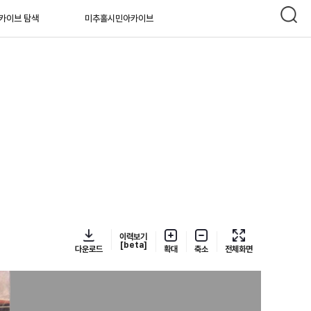
카이브 탐색
미추홀시민아카이브
이력보기
[beta]
다운로드
확대
축소
전체화면