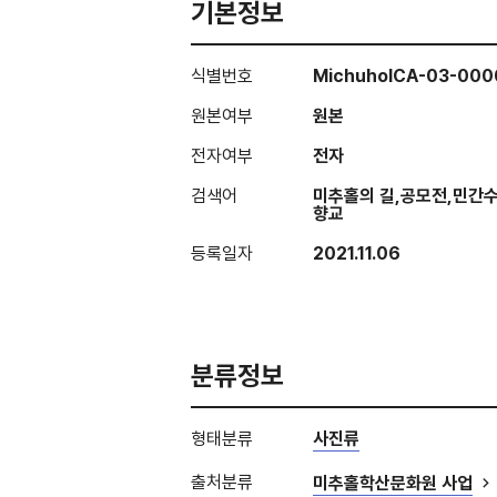
기본정보
식별번호
MichuholCA-03-00
원본여부
원본
전자여부
전자
검색어
미추홀의 길,공모전,민간
향교
등록일자
2021.11.06
분류정보
형태분류
사진류
출처분류
미추홀학산문화원 사업