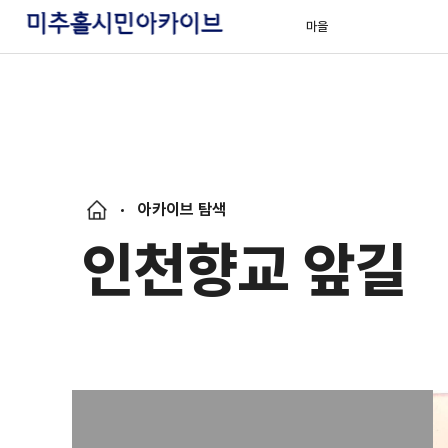
마을
아카이브 탐색
인천향교 앞길