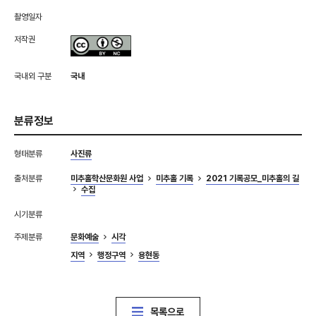
촬영일자
저작권
국내외 구분
국내
분류정보
형태분류
사진류
출처분류
미추홀학산문화원 사업
미추홀 기록
2021 기록공모_미추홀의 길
수집
시기분류
주제분류
문화예술
시각
지역
행정구역
용현동
목록으로