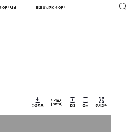
카이브 탐색
미추홀시민아카이브
이력보기
[beta]
다운로드
확대
축소
전체화면