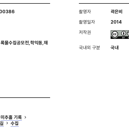
000386
촬영자
곽은비
촬영일자
2014
저작권
기록물수집공모전,학익동,재
국내외 구분
국내
미추홀 기록
 길
수집