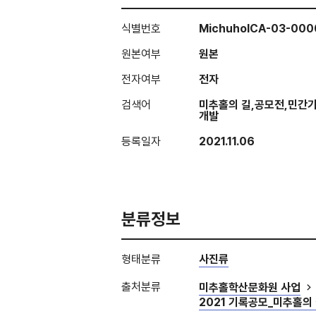
식별번호
MichuholCA-03-00
원본여부
원본
전자여부
전자
검색어
미추홀의 길,공모전,민간
개발
등록일자
2021.11.06
분류정보
형태분류
사진류
출처분류
미추홀학산문화원 사업
2021 기록공모_미추홀의