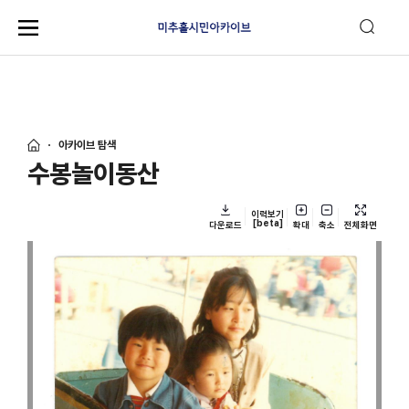
아카이브 탐색
수봉놀이동산
이력보기
[beta]
다운로드
확대
축소
전체화면