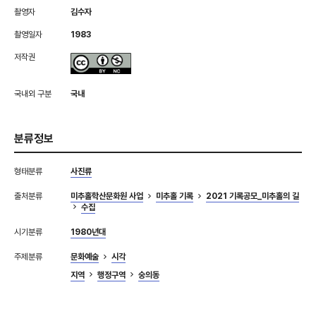
촬영자
김수자
촬영일자
1983
저작권
국내외 구분
국내
분류정보
형태분류
사진류
출처분류
미추홀학산문화원 사업
미추홀 기록
2021 기록공모_미추홀의 길
수집
시기분류
1980년대
주제분류
문화예술
시각
지역
행정구역
숭의동