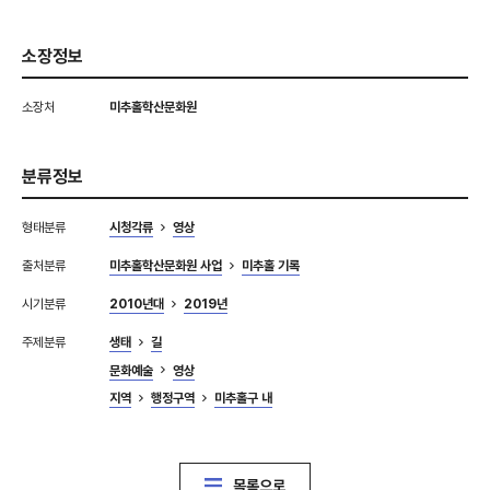
소장정보
소장처
미추홀학산문화원
분류정보
형태분류
시청각류
영상
출처분류
미추홀학산문화원 사업
미추홀 기록
시기분류
2010년대
2019년
주제분류
생태
길
문화예술
영상
지역
행정구역
미추홀구 내
목록으로