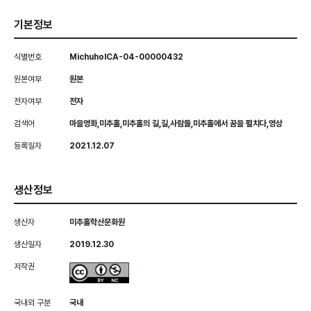
기본정보
식별번호
MichuholCA-04-00000432
원본여부
원본
전자여부
전자
검색어
마을영화,미추홀,미추홀의 길,길,사람들,미추홀에서 꿈을 펼치다,영상
등록일자
2021.12.07
생산정보
생산자
미추홀학산문화원
생산일자
2019.12.30
저작권
국내외 구분
국내