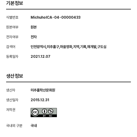
기본정보
식별번호
MichuholCA-04-00000433
원본여부
원본
전자여부
전자
검색어
인천광역시,미추홀구,마을영화,지역,기록,재개발,구도심
등록일자
2021.12.07
생산정보
생산자
미추홀학산문화원
생산일자
2015.12.31
저작권
국내외 구분
국내