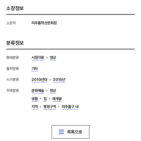
소장정보
소장처
미추홀학산문화원
분류정보
형태분류
시청각류
영상
출처분류
기타
시기분류
2010년대
2015년
주제분류
문화예술
영상
생활
집
재개발
지역
행정구역
미추홀구 내
목록으로