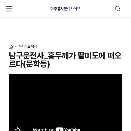
아카이브 탐색
남구운전사_홍두깨가 팔미도에 떠오
르다(문학동)