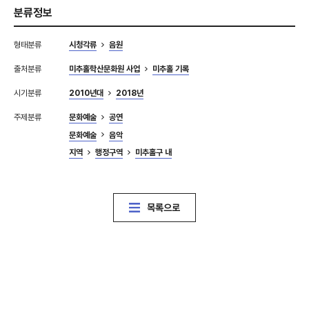
분류정보
형태분류
시청각류
음원
출처분류
미추홀학산문화원 사업
미추홀 기록
시기분류
2010년대
2018년
주제분류
문화예술
공연
문화예술
음악
지역
행정구역
미추홀구 내
목록으로