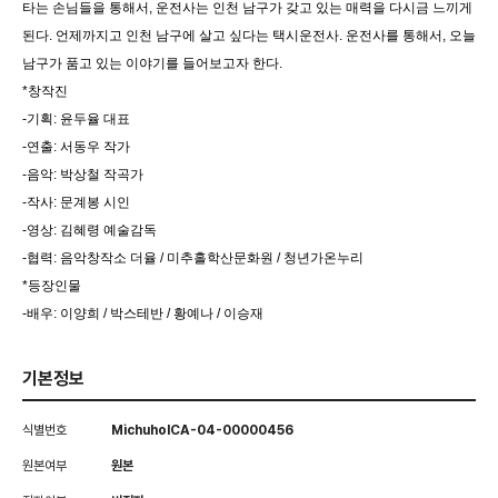
타는 손님들을 통해서, 운전사는 인천 남구가 갖고 있는 매력을 다시금 느끼게
된다. 언제까지고 인천 남구에 살고 싶다는 택시운전사. 운전사를 통해서, 오늘
남구가 품고 있는 이야기를 들어보고자 한다.
*창작진
-기획: 윤두율 대표
-연출: 서동우 작가
-음악: 박상철 작곡가
-작사: 문계봉 시인
-영상: 김혜령 예술감독
-협력: 음악창작소 더율 / 미추홀학산문화원 / 청년가온누리
*등장인물
-배우: 이양희 / 박스테반 / 황예나 / 이승재
기본정보
식별번호
MichuholCA-04-00000456
원본여부
원본