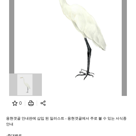
0
용현갯골 안내판에 삽입 된 일러스트
-
용현갯골에서 주로 볼 수 있는 서식종
안내
·
중대백로