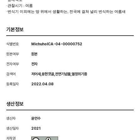
·
관찰시기
:
여름
·
번식기 이외에는 땅 위에서 생활하는
,
전국에 걸쳐 널리 번식하는 여름새
기본정보
식별번호
MichuholCA-04-00000752
원본여부
원본
전자여부
전자
검색어
저어새,용현갯골,천연기념물,멸정위기종
등록일자
2022.04.08
생산정보
생산자
윤언수
생산일자
2021
저작권