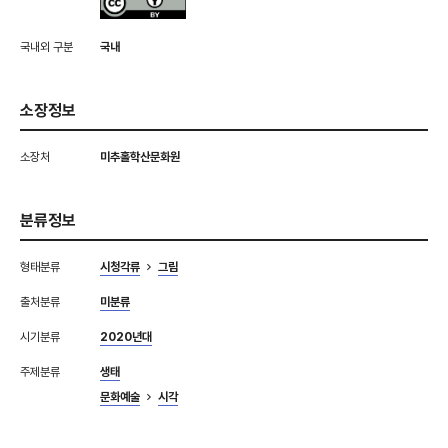
국내외 구분
국내
소장정보
소장처
미추홀학산문화원
분류정보
형태분류
시청각류
그림
출처분류
미분류
시기분류
2020년대
주제분류
생태
문화예술
시각