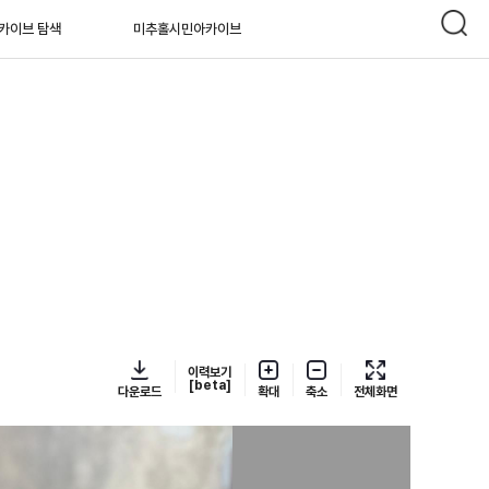
카이브 탐색
미추홀시민아카이브
이력보기
[beta]
다운로드
확대
축소
전체화면