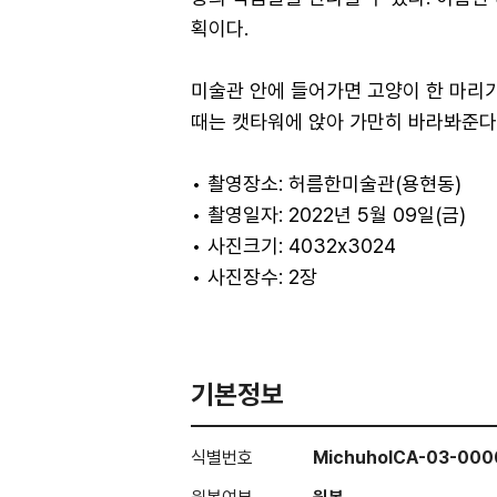
획이다.
미술관 안에 들어가면 고양이 한 마리
때는 캣타워에 앉아 가만히 바라봐준
• 촬영장소: 허름한미술관(용현동)
• 촬영일자: 2022년 5월 09일(금)
• 사진크기: 4032x3024
• 사진장수: 2장
기본정보
식별번호
MichuholCA-03-000