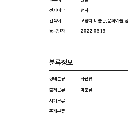
원본여부
원본
전자여부
전자
검색어
고양이,미술관,문화예술,
등록일자
2022.05.16
분류정보
형태분류
사진류
출처분류
미분류
시기분류
주제분류