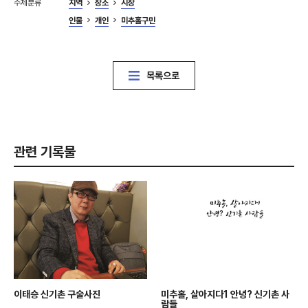
주제분류
지역
장소
시장
인물
개인
미추홀구민
목록으로
관련 기록물
이태승 신기촌 구술사진
미추홀, 살아지다1 안녕? 신기촌 사
람들