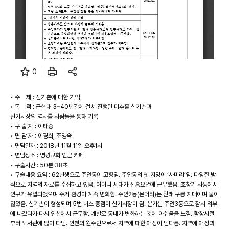
0
• 주 제 : 신기촌에 대한 기억
• 목 적 : 근현대 3~40년간에 걸쳐 진행된 미추홀 신기촌과
신기시장의 역사를 사람들을 통해 기록
• 구 술 자 : 이태승
• 면 담 자 : 이경희, 조영숙
• 면담일자 : 2018년 11월 11일 오후1시
• 면담장소 : 영광교회 인근 카페
• 구술시간 : 50분 38초
• 구술내용 요약 : 62년생으로 주안동이 고향임. 주안동의 옛 지명이 ‘사미리’임. 다양한 방
식으로 지역의 자료를 수집하고 있음. 어머니 세대가 진흥요업에 근무했음. 초창기 사동에서
인구가 유입되었으며 주거 환경이 계속 변화함. 주안2동(몬머리)는 원래 구릉 지대이며 물이
많았음. 신기촌이 형성되며 5번 버스 종점이 신기시장이 됨. 본가는 주안3동으로 잠시 외부
에 나갔다가 다시 인천에서 근무함. 개발로 동네가 변화하는 것에 아쉬움을 느낌. 학창시절
부터 도서관에 많이 다님. 인천의 원주민으로서 지역에 대한 애정이 남다름. 지역에 애정과