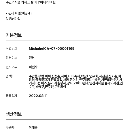
주민의식을 가지고 잘 가꾸어나가야 함.
• 관리 파일(비공개)
1. 음성파일
기본정보
식별번호
MichuholCA-07-00001165
원본여부
원본
전자여부
비전자
검색어
주안동,부평 이씨,집성촌,사미,사미 축제,학산학연구회,사진전,신기촌,화
장터,중앙도자기,진흥요업,사동,몬머리,인주대로,수봉산,시민회관,신기사
거리,5번 버스,본가,자원봉사,강사,2000년대,인천지하철,율목도서관,연
수구,남동구,원주민,주민의식
등록일자
2022.08.11
생산정보
구술자
이태승