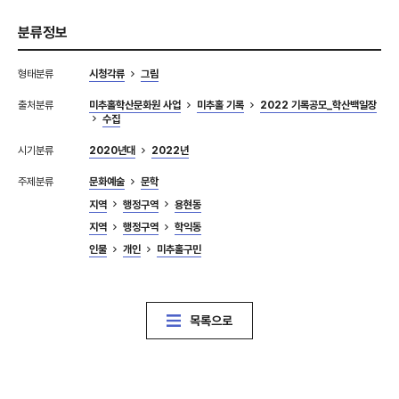
분류정보
형태분류
시청각류
그림
출처분류
미추홀학산문화원 사업
미추홀 기록
2022 기록공모_학산백일장
수집
시기분류
2020년대
2022년
주제분류
문화예술
문학
지역
행정구역
용현동
지역
행정구역
학익동
인물
개인
미추홀구민
목록으로