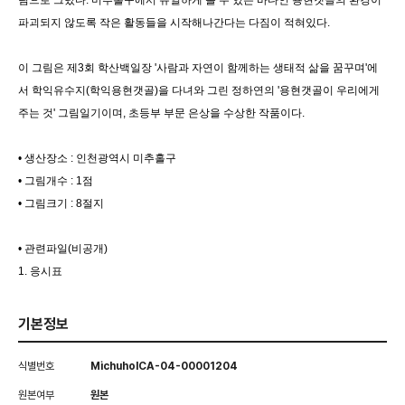
림으로 그렸다. 미추홀구에서 유일하게 볼 수 있는 바다인 용현갯골의 환경이
파괴되지 않도록 작은 활동들을 시작해나간다는 다짐이 적혀있다.
이 그림은 제3회 학산백일장 '사람과 자연이 함께하는 생태적 삶을 꿈꾸며'에
서 학익유수지(학익용현갯골)을 다녀와 그린 정하연의 '용현갯골이 우리에게
주는 것' 그림일기이며, 초등부 부문 은상을 수상한 작품이다.
• 생산장소 : 인천광역시 미추홀구
• 그림개수 : 1점
• 그림크기 : 8절지
• 관련파일(비공개)
1. 응시표
기본정보
식별번호
MichuholCA-04-00001204
원본여부
원본