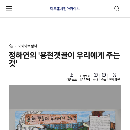
아카이브 탐색
정하연의 '용현갯골이 우리에게 주는
것'
이력보기
[beta]
다운로드
확대
축소
전체화면