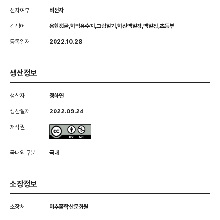
전자여부
비전자
검색어
용현갯골,학익유수지,그림일기,학산백일장,백일장,초등부
등록일자
2022.10.28
생산정보
생산자
정하연
생산일자
2022.09.24
저작권
국내외 구분
국내
소장정보
소장처
미추홀학산문화원