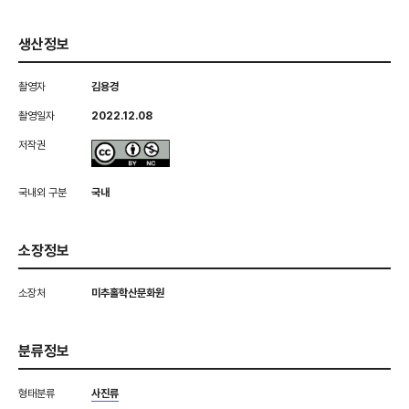
생산정보
촬영자
김용경
촬영일자
2022.12.08
저작권
국내외 구분
국내
소장정보
소장처
미추홀학산문화원
분류정보
형태분류
사진류