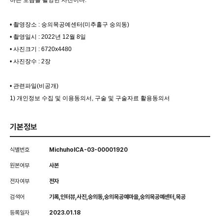
하는 모습을 촬영한 사진이다.
• 촬영장소 : 숭의목공예센터(미추홀구 숭의동)
• 촬영일시 : 2022년 12월 8일
• 사진크기 : 6720x4480
• 사진장수 : 2장
• 관련파일(비공개)
1) 개인정보 수집 및 이용동의서, 구술 및 구술자료 활용동의서
기본정보
식별번호
MichuholCA-03-00001920
원본여부
사본
전자여부
전자
검색어
기록,인터뷰,사진,숭의동,숭의목공예마을,숭의목공예센터,목공
등록일자
2023.01.18