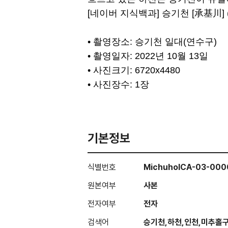
[네이버 지식백과] 승기천 [承基川
• 촬영장소: 승기천 일대(연수구)
• 촬영일자: 2022년 10월 13일
• 사진크기: 6720x4480
• 사진장수: 1장
기본정보
식별번호
MichuholCA-03-000
원본여부
사본
전자여부
전자
검색어
승기천,하천,인천,미추홀