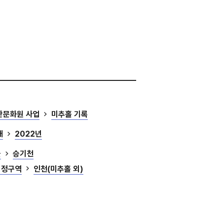
산문화원 사업
미추홀 기록
대
2022년
물
승기천
행정구역
인천(미추홀 외)