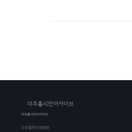
미추홀시민아카이브
미추홀학산문화원