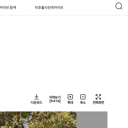
카이브 탐색
미추홀시민아카이브
이력보기
[beta]
다운로드
확대
축소
전체화면