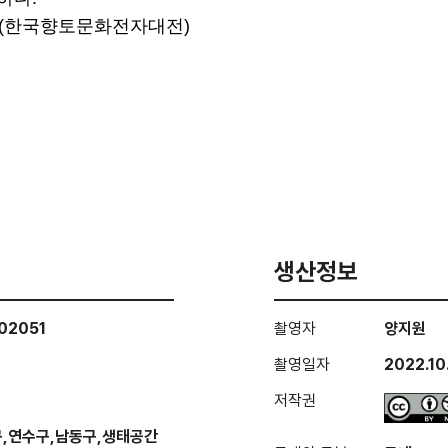
] (한국향토문화전자대전)
생산정보
02051
촬영자
양지원
촬영일자
2022.10
저작권
구,연수구,남동구,생태공간