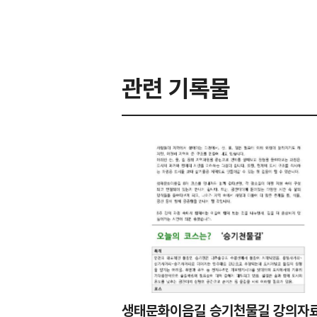
관련 기록물
생태문화이음길 승기천물길 강의자