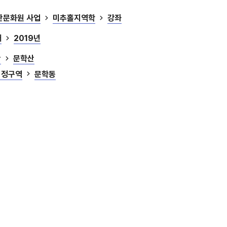
산문화원 사업
미추홀지역학
강좌
대
2019년
산
문학산
행정구역
문학동