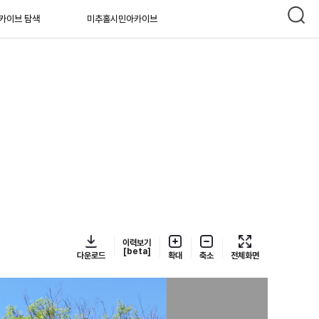
카이브 탐색
미추홀시민아카이브
이력보기
[beta]
다운로드
확대
축소
전체화면