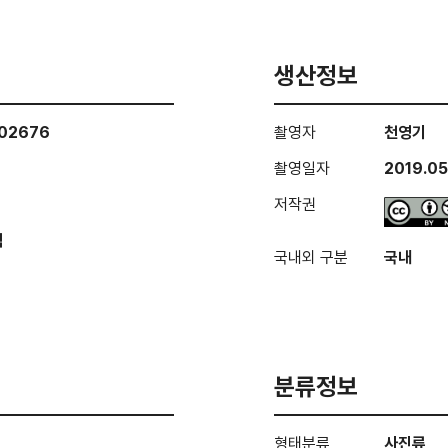
생산정보
002676
촬영자
천영기
촬영일자
2019.05
저작권
역
국내외 구분
국내
분류정보
형태분류
사진류