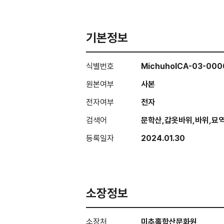
기본정보
식별번호
MichuholCA-03-00
원본여부
사본
전자여부
전자
검색어
문학산,갑옷바위,바위,묘
등록일자
2024.01.30
소장정보
소장처
미추홀학산문화원