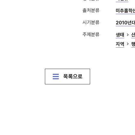
출처분류
미추홀학
시기분류
2010년
주제분류
생태
지역
목록으로