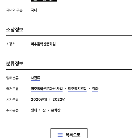
국내외 구분
국내
소장정보
소장처
미추홀학산문화원
분류정보
형태분류
사진류
출처분류
미추홀학산문화원 사업
미추홀지역학
강좌
시기분류
2020년대
2022년
주제분류
생태
산
문학산
목록으로