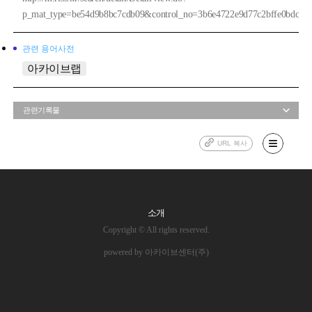
p_mat_type=be54d9b8bc7cdb09&control_no=3b6e4722e9d77c2bffe0bdc3ef4
관련 용어사전
아카이브랩
관련기록물
URL 복사
소개
Copyright © All rights reserved.
powered by 아카이브센터(주)