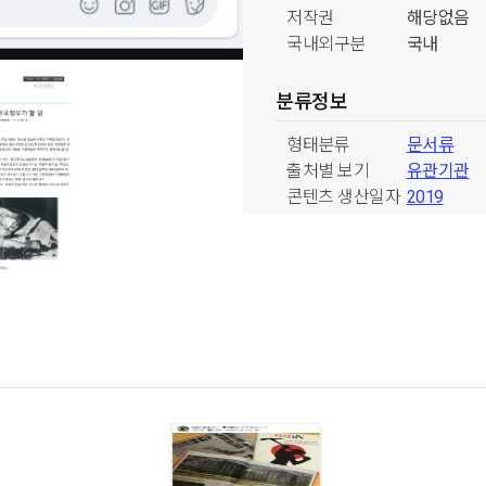
저작권
해당없음
국내외구분
국내
분류정보
형태분류
문서류
출처별 보기
유관기관
콘텐츠 생산일자
2019
별 보기
주제별 보기
공공영상문
주요 이슈