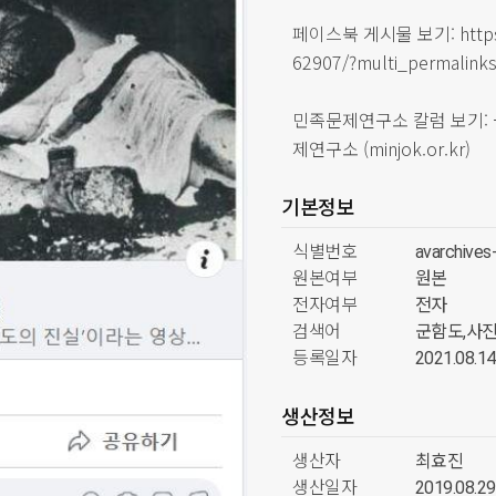
페이스북 게시물 보기:
htt
62907/?multi_permalin
민족문제연구소 칼럼 보기:
제연구소 (minjok.or.kr)
기본정보
식별번호
avarchive
원본여부
원본
전자여부
전자
검색어
군함도,사
등록일자
2021.08.14
생산정보
생산자
최효진
생산일자
2019.08.29