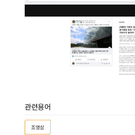
관련용어
조영삼