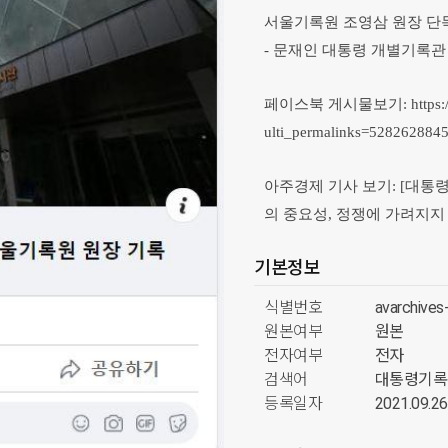
서울기록원 조영삼 원장 단독 인
- 문재인 대통령 개별기록관
페이스북 게시물보기:
https
ulti_permalinks=528262884
아주경제 기사 보기:
[대통령
의 중요성, 정쟁에 가려지지 말아
기본정보
식별번호
avarchive
원본여부
원본
전자여부
전자
검색어
대통령기록
등록일자
2021.09.26