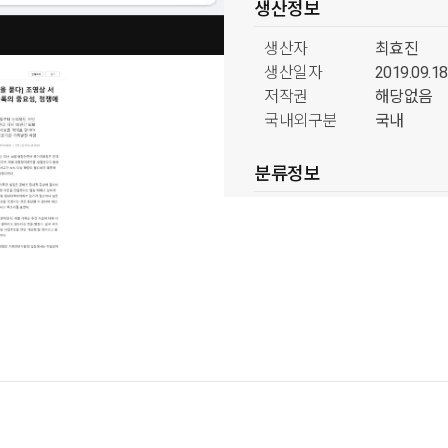
생산정보
생산자
최효진
생산일자
2019.09.18
저작권
해당없음
국내외구분
국내
분류정보
형태분류
신문류
출처별 보기
미디어
콘텐츠 생산일자
2019
별 보기
주제별 보기
주요 이슈
도 및 정책
공공영상문
록관) 일반