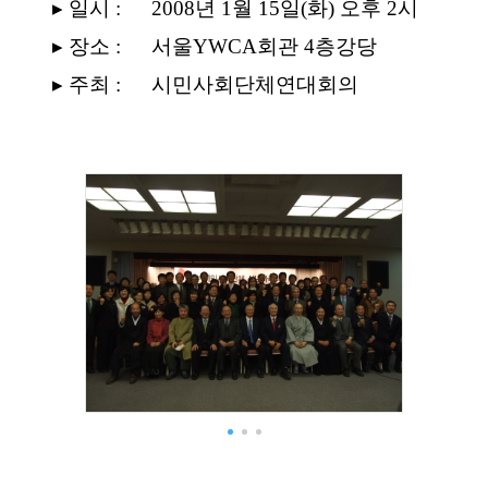
▸
일시
:
2008
년
1
월
15
일
(
화
)
오후
2
시
▸
장소
:
서울
YWCA
회관
4
층강당
▸
주최
:
시민사회단체연대회의