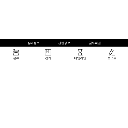
상세정보
관련정보
첨부파일
분류
전거
타임라인
포스트
생산정보
관련 기록
[생산자]그린피스, 2021.06.01
더블 스탠다드, 살인적 이중기준 한국이 투자한 해외 석탄화력
발전소들이 주민 생명에 미칠 건강영향 분석 (요약본)
형태분류
한국 석탄금융 12년 그 중독의 기록: 2020 한국 석탄금융 백서
문서류 > 논평.성명서
다른 기록