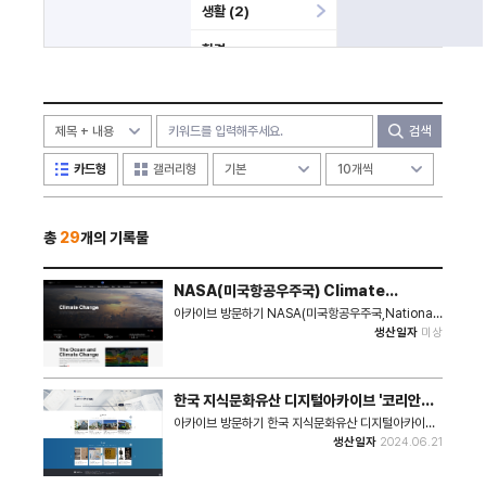
생활 (2)
환경
학술
역사
검색
인물
카드형
갤러리형
기업
총
29
개의 기록물
과학
메타버스
NASA(미국항공우주국) Climate
Change
아카이브 방문하기 NASA(미국항공우주국,National
미분류
Aeronautics and Space Administration) 산하
생산일자
미상
의 기후변화 컬렉션 웹사이트입니다. NASA는 기후 정
책을 수립하거나 기후 변화에 대한 특정 대응책이나 해
결책을 처방하지는 않지만, 기후 변화를 이해하는 데 필
요한 과학적 데이터를 충실하게 제공합니다. 위성 이미
한국 지식문화유산 디지털아카이브 '코리안메
지, 동영상, 인포그래픽, 연구 결과를 바탕으로 기후 변
모리'
화를 관찰하고 이해하는 데 중요한 역할을 하는 아카이
아카이브 방문하기 한국 지식문화유산 디지털아카이브
브입니다.
- 기억의 도서관 '코리안메모리', 국립중앙도서관은 전
생산일자
2024.06.21
국문화예술·개인 등 국가 공동체의 역사·문화·예술에 대
한 집합적 기억을 담은 지식자원을 수집·보존 및 디지털
화를 통하여 국가 디지털 장서를 구축하고, 지식문화유