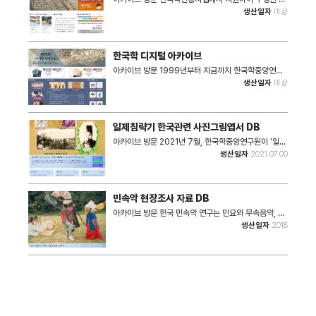
양한 문서와 아랍어가 필사된 코란 등 현대 이집트가 있
든 연구 성과물을 정리, 가공하여 인문사회분야 후속 연
생산일자
미상
기까지 생산된 다양한 유형의 기록물을 서비스하고 있습
구의 기초가 되는 핵심 기반 콘텐츠를 재생산하고, 이를
니다.
연구자와 대중이 활용할 수 있도록 하기 위한 통합 정보
공유 및 검색시스템이다. 본 연구의 목적은 한국학 진흥
사업 연구 성과물의 사회적 활용성 극대화를 지향하고,
한국학 디지털 아카이브
웹기반 통합 서비스 시스템 구축을 꾀한다. 나아가 한국
학진흥사업 연구 성과물이 일회성 출판에 그치는 것이
아카이브 방문 1999년부터 지금까지 한국학중앙연구
아니라 지속적이고, 반영구적인 웹기반 서비스 시스템을
원은 왕실 도서관 장서각에 소장된 자료와 한국학중앙연
생산일자
미상
구축함으로써 지속적인 후속연구에 활용할 기반을 제공
구원이 편찬 간행한 한국학 관련 연구 성과를 기반으로
하기 위함이다. 또한 국내외 전문 연구자에게 학술적 가
한국학데이터베이스를 구축하여 왔다. 한국학데이터베
치가 상당한 1차 자료(원자료, 사실정보 등)를 제공하여
이스(http://yoksa.aks.ac.kr)의 자료가 인터넷으로
후속 연구의 활성화를 유도하는 측면도 존재한다. 아울
무료 서비스 되고 있기 때문에 누구나, 언제나, 어디에서
일제침략기 한국관련 사진그림엽서 DB
러 21세기 문화융성 시대 한류와 문화콘텐츠 산업 확산
나 한국학데이터베이스의 자료를 활용할 수 있다.
의 원동력이 될 수 있으며, 연구 성과물을 바탕으로 개별
1999년부터 2004년까지 5차에 걸친 1단계 사업을
아카이브 방문 2021년 7월, 한국학중앙연구원이 '일제
학문분야가 폐쇄적인 순환 구조에서 벗어나 학문간 소통
통해 한국학데이터베이스는 한국학 지식정보의 생태환
침략기 대한민국 관련 사진그림엽서 데이터베이스' 구축
생산일자
2021.07.00
을 강조하고, 학제 간의 다양한 융복합 연구 플랫폼 기반
경을 조성하는 데에 주력해 왔다. 한국학중앙연구원을
하여 희귀하고 학술적 가치가 높은 6,763점의 사진그
마련에 기여하고자 한다. 출처 : 한국학중앙연구
방문하지 않고서도 장서각에 소장된 자료를 열람할 수
림엽서를 본 사이트를 통해 공개했다. 이번 사진그림엽
있게 함으로써 한국학데이터베이스는 한국학 연구에서
서 데이터베이스는 동아대학교 신동규 교수 연구팀이 3
자료를 수집하는 시간과 비용을 비약적으로 절감하는 데
년간 연구비를 지원받아 산출한 결과물을 공개한 것이
민속악 현장조사 자료 DB
에 큰 기여를 하고 있다. 한국학데이베이스에서 『한국구
다. 본 과제는 역사 연구의 보조적 자료로만 이용되던 사
비문학대계』 편찬의 저본이 된 녹취자료가 서비스되는
진그림엽서를 공개함으로 학문 연구에 기여하고자한다.
아카이브 방문 한국 민속악 연구는 민요와 무속음악, 농
것은 매우 주목할 만한 것이다. 『한국구비문학대계』 관
사진그림엽서는 당대의 시대상을 보여주는 중요한 사료
악 등 구비전승에 의한 음악을 대상으로 진행되기에 현
생산일자
2018
련 한국학 연구가 보다 심화될 것으로 기대된다. 출처 :
적 가치를 지닌다. 따라서 본 데이터베이스를 통해 사진
장조사(Field Work)를 통한 연구 자료 마련이 필수적
한국학중앙연구원
그림엽서에 담긴 내용을 풀이하고, 당대 사회상을 알아
으로 요구된다. 현장조사에서 채집한 자료를 토대로 현
보는 계기가 될 수 있기를 바란다. 출처 : 한국학중앙연
장의 음악 문화에 대한 전반적인 기록이 되는 음악민족
구
지(Musical Ethnography)를 마련하고, 음악을 채보
(악보화하는 작업)하여 이를 분석하고 연구하는 과정은
민속 음악학에 있어서 가장 기본 되는 작업이다. 1) 학술
적 기대 효과 본 연구 결과로 우선 국내외 개인 소장의
민속 음악 관련 현장 조사 자료들이 공개되어 한국 민속
음악학의 새로운 연구 자료로서 활용될 것이다. 이를 통