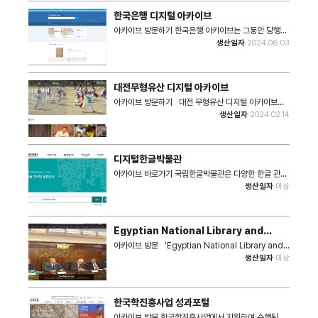
산 디지털아카이브 플랫폼을 개발·지원 및 공동 활용함
한국은행 디지털 아카이브
으로써 21세기 지식정보화사회에서 지식자원의 기록·보
존·활용 체계를 강화하고자 합니다. 44개 기관이 참여
아카이브 방문하기 한국은행 아카이브는 그동안 당행이
하였으며 한국 문화를 대표하는 인물 스토리를 통해 거
중앙은행으로서의 역할을 수행해오는 과정에서 생산⋅수
생산일자
2024.06.03
장들의 삶과 업적, 사회적 영향 등을 다양한 형식의 디지
집해 온 역사기록물을 대외에 공개함으로써 일반 국민에
털 자원으로 제공됩니다.
게 우리나라의 경제⋅금융사를 깊이 이해하고 그 역사의
한복판에 아로새겨진 당행의 발자취를 되짚어 볼 뜻깊은
기회를 제공하고자 합니다. 앞으로도 한국은행 아카이브
대전무형유산 디지털 아카이브
는 한국은행과 우리나라 금융경제에 관련된 다양한 유형
의 역사기록물을 지속 발굴하고 체계적으로 관리하여 이
아카이브 방문하기 대전 무형유산 디지털 아카이브는
를 후대에까지 온전히 전승하고자 합니다. 이를 통해 우
대전시 무형문화유산의 다양한 자료를 온라인 디지털 시
생산일자
2024.02.14
리 국민이 시공간의 제약없이 한국은행과 끊임없이 소통
스템으로 구축하여 보존하고 공유하는 대전문화재단의
할 수 있는 공간으로 자리매김할 수 있도록 꾸준히 노력
서비스 플랫폼입니다. 대전문화재단에 따르면 전통나래
해 나가겠습니다.
관 개관 10주년을 기념해 '무형유산 디지털 아카이브'
를 2024년 2월 14일 구축하여 공개하였습니다. 대전
디지털한글박물관
무형유산 디지털 아카이브에서는 대전시 무형문화유산
과 관련된 기록화 자료, 연구 자료, 공연·전시·교육 자료
아카이브 바로가기 국립한글박물관은 다양한 한글 관련
등 다양한 생산 자료와 무형문화재와 연구자 등에게 수
자료의 수집, 관리 및 서비스를 통해 한글 연구 및 한글
생산일자
미상
집한 자료를 제공하고 있습니다.
문화유산 이용을 활성화하고자 한글 아카이브 누리집인
'디지털한글박물관'을 구축 운영하고 있습니다. 디지털
한글박물관에서는 '박물관 소장품'을 안내하고, '박물관
생산자료(아카이브)'와 '외부 수집자료(아카이브)'를 서
Egyptian National Library and
비스하고 있습니다. 한글 자료는 우리나라 고유의 문화
Archives
자원입니다. 국립한글박물관에서는 디지털한글박물관
아카이브 방문 'Egyptian National Library and
을 통하여 한글 문화자원을 집대성하고, 이를 기반으로
Archives'(이집트 국립 도서관 및 아카이브)는 카이로
생산일자
미상
이용자가 보다 쉽게 한글 문화자원을 접근하고 공유할
에 위치하고 있으며, 이집트에서 가장 큰 도서관이다. 고
수 있는 열린 포털 누리집으로 발돋움하도록 노력하겠습
대 그리스의 '알렉산드리아 도서관'의 정신을 계승하고
니다.
있으며, 이집트의 다양한 도서와 기록물을 보관하는 비
영리 정부기관이다. 본 기관에는 다양한 주제에 관한 수
한국학진흥사업 성과포털
백만 권의 도서를 소장하고 있으며, 수천 개의 고대 이집
트 관련 컬렉션을 소장하고 있다. 파피루스에 작성된 다
아카이브 방문 한국학진흥사업에서 지원하여 수행된 모