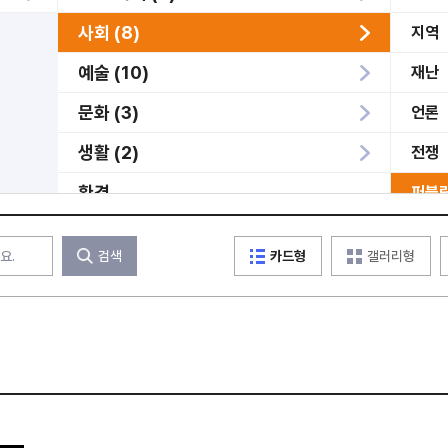
사회 (8)
지역
예술 (10)
재난
문화 (3)
언론
생활 (2)
전쟁
환경
퍼블
학술
검색
카드형
갤러리형
역사
인물
기업
과학
메타버스