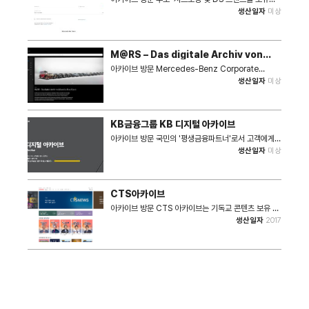
티지 1896에 찬란한 미래의 역사를 계속해서 기록해
PSA Group의 Panhard, Simca, Chrysler
생산일자
미상
나갈 것이다. 출처 : 두산 헤리티지 1896
France, Talbot의 자동차 및 산업 역사를 추적하는
200년의 아카이브 및 문서입니다. 본 사이트 방문객은
프랑스 PSA Group의 다양한 자료 등을 아카이브 포털
을 통해 확인하실 수 있습니다.
M@RS – Das digitale Archiv von
Mercedes-Benz Classic
아카이브 방문 Mercedes-Benz Corporate
Archive는 135년 이상의 자동차 역사를 다루는 독특
생산일자
미상
한 보물창고입니다. Classic M@RS(Multimedia
Archive and Research System)를 통해 본 회사
에 관심있는 누구나 브랜드와 제품에 대한 지식과 기억
을 공유할 수 있습니다.
KB금융그룹 KB 디지털 아카이브
아카이브 방문 국민의 '평생금융파트너'로서 고객에게
가장 사랑받는 'No1 금융플랫폼 기업'이 되기 위해 변화
생산일자
미상
와 혁신을 거듭해 온 KB금융그룹의 역사를 소개합니다.
CTS아카이브
아카이브 방문 CTS 아카이브는 기독교 콘텐츠 보유 1
위 사이트로 1) CTS기독교TV의 27년간 방영된 30만
생산일자
2017
편의 콘텐츠를 서비스합니다. 2) 검색 솔루션 도입 및 디
테일한 DB분류로 빠르고 정확하게 검색이 가능합ㄴ디
ㅏ. 3) 대한민국 대표 목사님들의 8만편 설교영상을 테
마별로 시청할 수 있습니다.