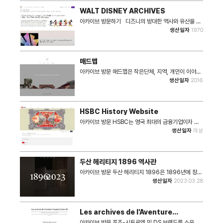
명반이 나오기까지 주어진 상황과 환경 속에서 어떤 노
WALT DISNEY ARCHIVES
력과 과정이 있었는지를 조명하였던 프로그램입니다. 주
식회사 11018에서 운영하고 있는 아카이브K에서는 유
아카이브 방문하기 디즈니의 방대한 역사와 유산을 보
튜브, 인스타그램 외에도 이 아카이브 플랫폼에서 대한
존하고 공유하는 세계적 수준의 디지털 아카이브입니다.
생산일자
1970
민국 대중음악실록, 대중음악인 라이브러리, 인터뷰, 칼
미키 마우스와 같은 상징적인 캐릭터를 비롯해, 초기 애
럽, 우리가요 등의 서비스를 제공합니다.
니메이션 셀, 스토리보드, 영화 소품, 프로모션 자료 등
디즈니의 창작 과정과 발전사를 아우르는 귀중한 자료를
보존하고 있습니다. 디즈니의 창작물들이 세대와 문화를
매드맵
초월하며 전 세계 팬들에게 사랑받는 이유를 체계적으로
조명합니다. 연구자, 팬, 그리고 디즈니 역사에 관심 있
아카이브 방문 매드맵은 작은단체, 지역, 개인이 이야기
는 모든 사람들에게 디즈니 작품의 문화적, 예술적 가치
하는 소소한 동네 이야기를 모으는 프로젝트를 진행하는
생산일자
2016
를 깊이 이해할 수 있는 자료를 제공합니다.
디자인 스튜디오입니다. 매드뱀은 다양한 지역과 스타
일, 이야기가 있는 마을지도를 아카이빙 합니다. 매년 많
은 마을지도들이 만들어지지만 주변 사람들과 나누고 사
라지는 것이 대부분인 것을 목격했습니다. 너무 좋았던
HSBC History Website
그 지도의 장소를 다시 찾으려는데 인터넷에 아무리 검
색해도 나오지 않았던 경험에서 마을지도의 온라인 유통
아카이브 방문 HSBC는 영국 최대의 금융기업이자 글
및 공유가 필요하다고 생각해 매드맵을 운영하게 되었습
로벌 금융 기업이다. 1865년 영국에서 설립된 HSBC
생산일자
미상
니다. 여러분이 만든 동네의 지도가 널리널리 퍼질 수 있
는 당시 영국의 식민지였던 홍콩과 동아시아의 조계지였
도록 매드맵에 공유해주세요. 여러분이 만든 지도가 어
던 상하이를 중심으로 성장한 은행이다. 150년 이상의
떤 사람에게는 애무 유용한 정보가 될 것입니다. 매드맵
역사를 가진 HSBC는 유럽계 은행이라는 태동과 아시
은 지역의 이야기 나누기, 지도의 목적, 대상을 위한 리
아(홍콩·상하이)를 중심으로 성장한 독특한 이력을 가진
두산 헤리티지 1896 역사관
서치 툴, 내용정리 그리고 지도를 그려서 표현하기 등 체
금융기업이다. 따라서 풍부하고 독특한 금융역사를 가지
계적인 단계를 가지고 워크숍을 진행합니다. 지역을 바
고 있다. 본 HSBC History Website에서 HSBC 고
아카이브 방문 두산 헤리티지 1896은 1896년에 창업
라보며 동네의 사회적약자를 위한 정보를 만들기도 하
유한 아카이브 컬렉션을 검색할 수 있으며, 전시물을 둘
한 대한민국 최고(最古) 기업 두산그룹 역사를 기록한
생산일자
2023.03.28
고, 지역 사회와 공유하는 것을 좋아합니다. 지역의 이야
러보며 가상 아카이브 투어를 진행할 수 있다.
홈페이지이다. 총 8개의 전시관으로 구성되어 있으며,
기 아카이빙, 동네의 기록, 사람들과의 의미있는 정보의
각 시대별 두산의 발자취를 통해 조선 말기부터 현재에
교류 등 여러가지 이유로 마을지도 만들기 워크숍을 진
이르기까지 다양한 시대상과 생활양식을 엿볼 수 있는
행하고 싶은 분을 만나고 싶습니다.
사료가 보관되어 있다. 두산은 대한민국 최고기업이라는
Les archives de l'Aventure
사명감을 갖고 앞으로도 국가 경제와 국민의 삶에 보탬
Peugeot Citroën DS
이 되는 기업이 되고자 노력할 것이다. 그리고 두산 헤리
아카이브 방문 푸조-시트로엥 및 DS 브랜드를 소유한