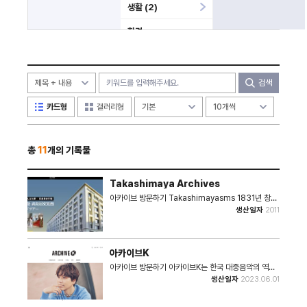
생활 (2)
환경
학술
역사
검색
인물
카드형
갤러리형
기업
총
11
개의 기록물
과학
메타버스
Takashimaya Archives
아카이브 방문하기 Takashimayasms 1831년 창업
미분류
한 일본의 대표적인 백화점 업체로 창업 이후 미술 작품
생산일자
2011
의 조사와 정리 등을 진행하였고, 기업의 디자인 요소를
모아왔다. 이에 2011년 창업 180주년을 맞이하여 아카
이브를 시작하였고, 오사카와 도쿄에 사료관을 건립하여
기업의 기본 가치관과 문화의 공유를 선도하고 있다.
아카이브K
아카이브 방문하기 아카이브K는 한국 대중음악의 역사
를 기록하는 아카이브입니다. 2021년 SBS에서 방송된
생산일자
2023.06.01
'전설의 무대 아카이브K' 프로그램에서는 K-POP으로
불리우는 대한민국의 대중음악 역사 속 주인공들의 기억
과 의미 있는 자료를 보존(Archive)하고자 하였습니다.