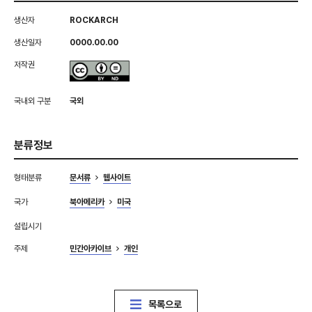
생산자
ROCKARCH
생산일자
0000.00.00
저작권
국내외 구분
국외
분류정보
형태분류
문서류
웹사이트
국가
북아메리카
미국
설립시기
주제
민간아카이브
개인
목록으로