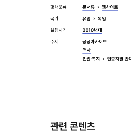
형태분류
문서류
웹사이트
국가
유럽
독일
설립시기
2010년대
주제
공공아카이브
역사
인권·복지
인종차별 반
관련 콘텐츠