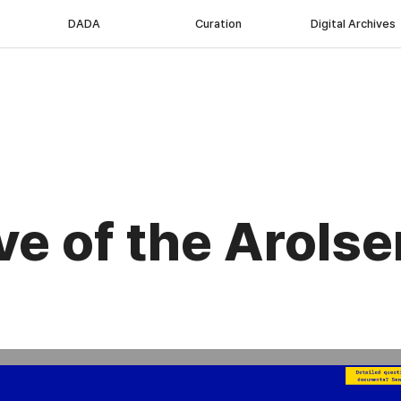
DADA
Curation
Digital Archives
ve of the Arols