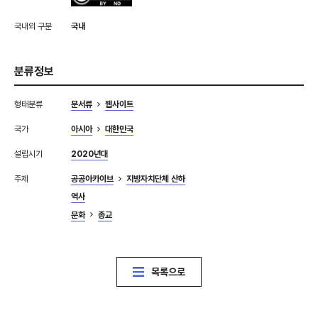
국내외 구분
국내
분류정보
형태분류
문서류
웹사이트
국가
아시아
대한민국
설립시기
2020년대
주제
공공아카이브
지방자치단체 산하
역사
문화
종교
목록으로