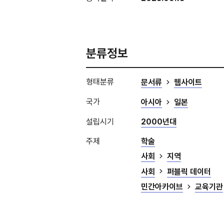
분류정보
형태분류
문서류
웹사이트
국가
아시아
일본
설립시기
2000년대
주제
학술
사회
지역
사회
퍼블릭 데이터
민간아카이브
교육기관